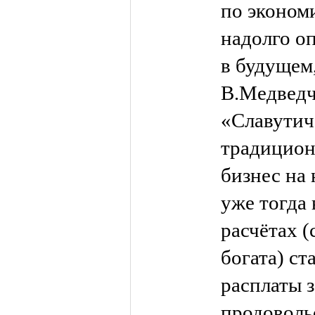
по эконом
надолго оп
в будущем,
В.Медведч
«Славутич
традицион
бизнес на
уже тогда
расчётах 
богата) ст
расплаты 
продоволь