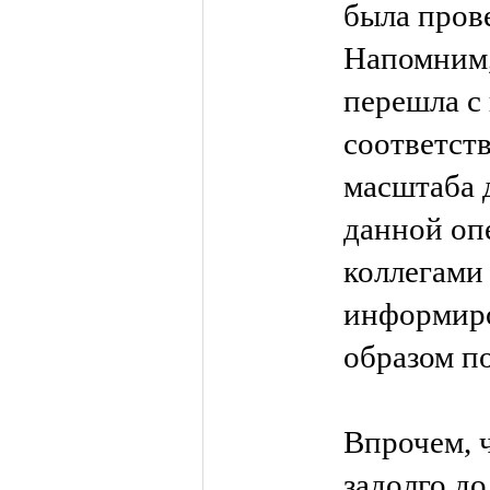
была прове
Напомним,
перешла с 
соответст
масштаба д
данной оп
коллегами
информир
образом п
Впрочем, ч
задолго д