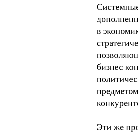
Системные
дополненн
в экономик
стратегич
позволяющ
бизнес ко
политичес
предметом
конкурент
Эти же пр