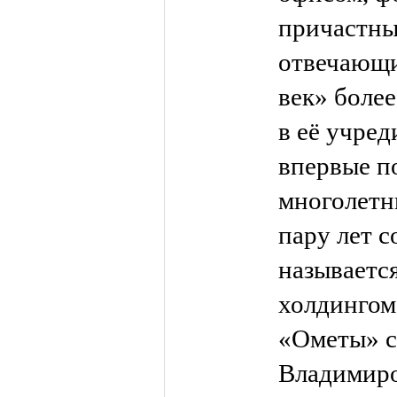
причастным
отвечающи
век» более
в её учре
впервые п
многолетн
пару лет с
называетс
холдингом
«Ометы» с
Владимиро