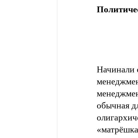
Политиче
Начинали 
менеджме
менеджмен
обычная д
олигархич
«матрёшка