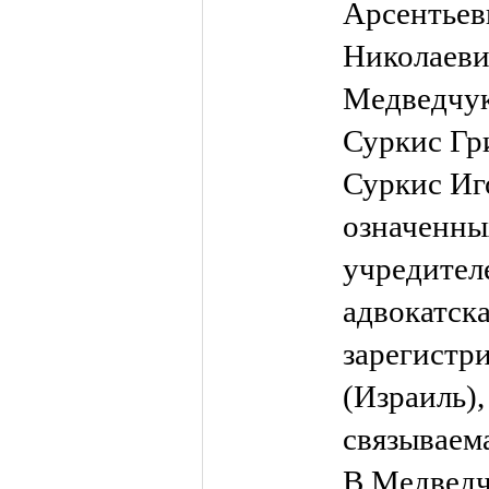
Арсентьев
Николаеви
Медведчук
Суркис Гр
Суркис Иг
означенны
учредител
адвокатск
зарегистр
(Израиль),
связываем
В.Медведч