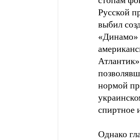
стопам фо
Русской п
выбил соз
«Динамо» 
американс
Атлантик»
позволявш
нормой пр
украинско
спиртное и
Однако гл