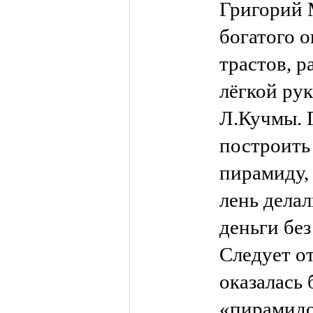
Григорий 
богатого о
трастов, р
лёгкой ру
Л.Кучмы. 
построить
пирамиду, 
лень дела
деньги без
Следует о
оказалась
«пирамид