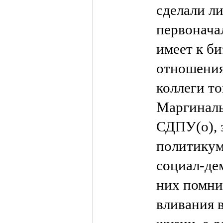
сделали ли
первоначал
имеет к би
отношения
коллеги т
Маргиналь
СДПУ(о), 
политикум
социал-де
них помни
вливания 