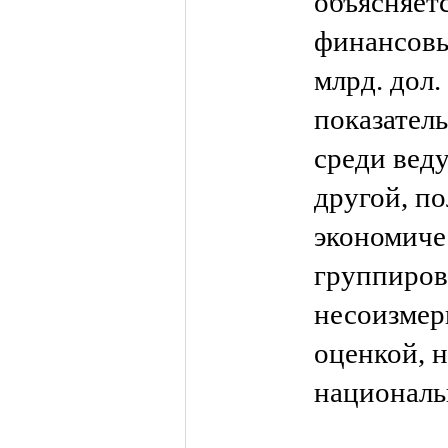
объясняет
финансовы
млрд. дол.
показатель
среди вед
другой, п
экономиче
группиров
несоизмер
оценкой, н
националь