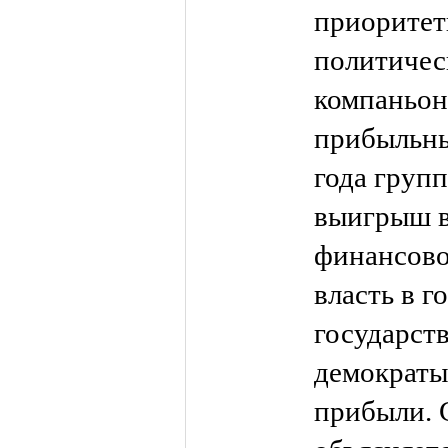
приоритет
политичес
компаньон
прибыльны
года групп
выигрыш в
финансовом
власть в г
государст
демократы
прибыли. 