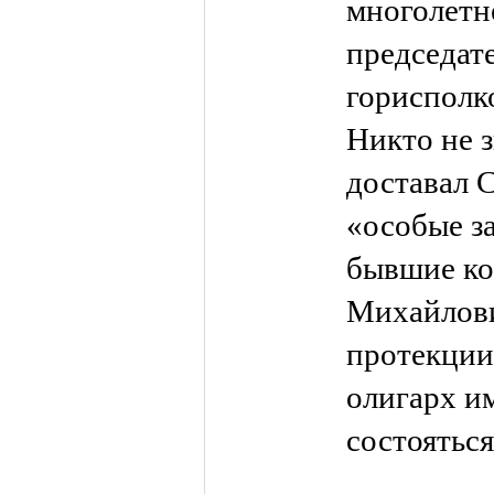
многолетн
председат
горисполк
Никто не з
доставал С
«особые з
бывшие ко
Михайлови
протекции
олигарх и
состояться