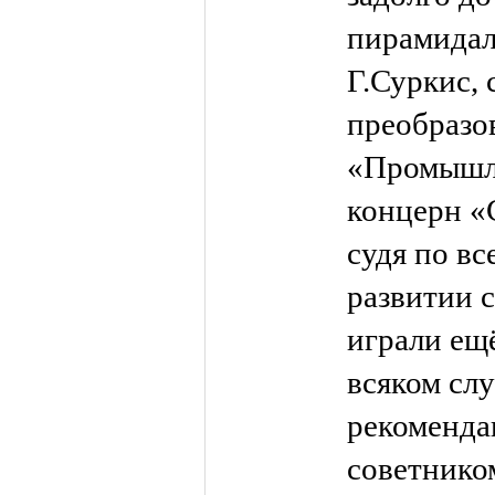
пирамидал
Г.Суркис, 
преобразо
«Промышл
концерн «
судя по вс
развитии 
играли ещё
всяком слу
рекоменда
советнико