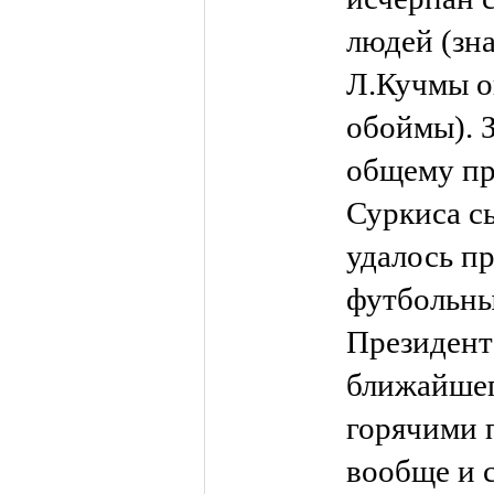
людей (зн
Л.Кучмы о
обоймы). 
общему пр
Суркиса сы
удалось п
футбольны
Президент 
ближайшег
горячими 
вообще и 