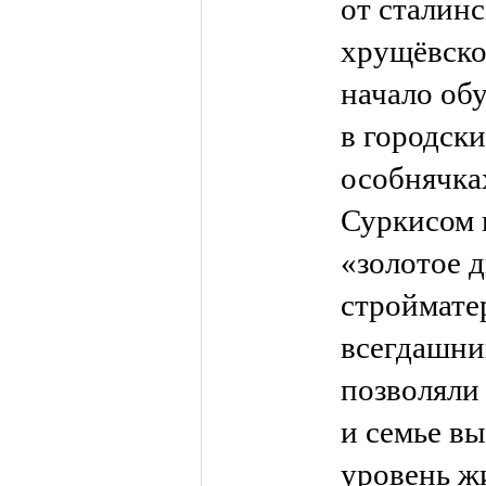
от сталинс
хрущёвско
начало об
в городск
особнячках
Суркисом 
«золотое 
строймате
всегдашни
позволяли 
и семье в
уровень жи