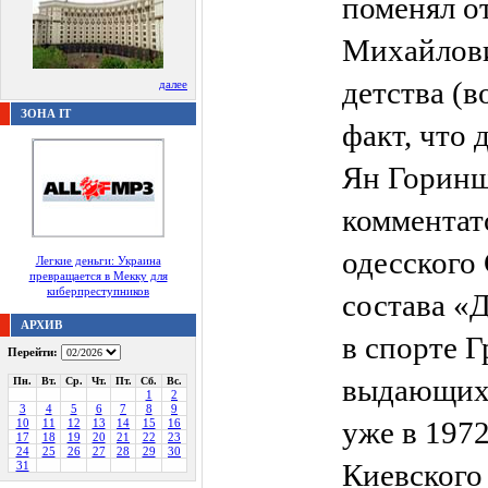
поменял о
Михайлови
детства (в
далее
ЗОНА IT
факт, что 
Ян Горинш
комментат
одесского
Легкие деньги: Украина
превращается в Мекку для
киберпреступников
состава «
АРХИВ
в спорте 
Перейти:
выдающихс
Пн.
Вт.
Ср.
Чт.
Пт.
Сб.
Вс.
1
2
3
4
5
6
7
8
9
уже в 1972
10
11
12
13
14
15
16
17
18
19
20
21
22
23
24
25
26
27
28
29
30
Киевского
31