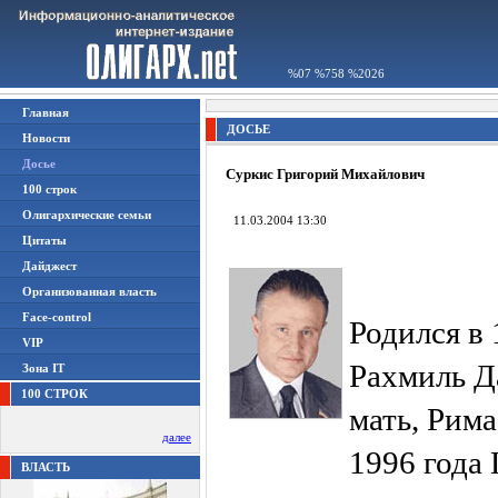
%07 %758 %2026
Главная
ДОСЬЕ
Новости
Досье
Суркис Григорий Михайлович
100 строк
Олигархические семьи
11.03.2004 13:30
Цитаты
Дайджест
Организованная власть
Face-control
Родился в 
VIP
Рахмиль Д
Зона IT
100 СТРОК
мать, Рима
далее
1996 года
ВЛАСТЬ