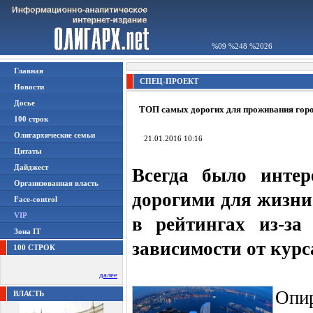
%09 %248 %2026
Главная
СПЕЦ-ПРОЕКТ
Новости
Досье
ТОП самых дорогих для проживания гор
100 строк
Олигархические семьи
21.01.2016 10:16
Цитаты
Дайджест
Всегда было инте
Организованная власть
дорогими для жизни
Face-control
VIP
в рейтингах из-за
Зона IT
зависимости от курс
100 СТРОК
далее
Опи
ВЛАСТЬ