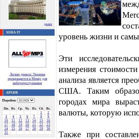
меж
Merc
сос
далее
ЗОНА IT
уровень жизни и самы
Эти исследовательс
измерения стоимости
Легкие деньги: Украина
анализа является пре
превращается в Мекку для
киберпреступников
США. Таким образом
АРХИВ
городах мира вырас
Перейти:
Пн.
Вт.
Ср.
Чт.
Пт.
Сб.
Вс.
валюты, которую испо
1
2
3
4
5
6
7
8
9
10
11
12
13
14
15
16
17
18
19
20
21
22
23
24
25
26
27
28
29
30
Также при составле
31