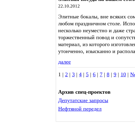
22.10.2012
Элитные бокалы, вне всяких со
любом праздничном столе. Испо
несколько неуместно и даже стр
торжественный повод и сопутст
материал, из которого изготовле
утонченно, изысканно и распола
далее
1 |
2
|
3
|
4
|
5
|
6
|
7
|
8
|
9
|
10
|
N
Архив спец-проектов
Депутатские запросы
Нефтяной передел