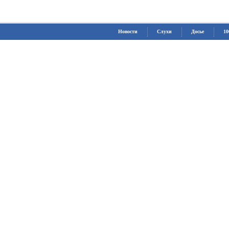
Новости
Слухи
Досье
10