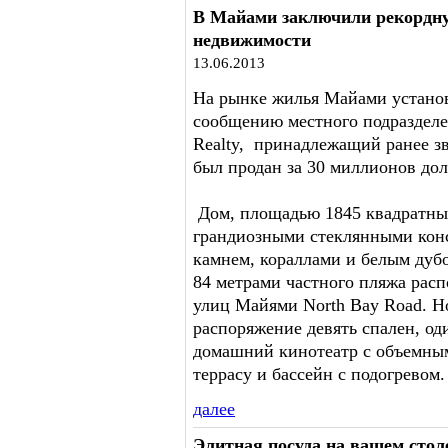
В Майами заключили рекордну
недвижимости
13.06.2013
На рынке жилья Майами установ
сообщению местного подразделени
Realty, принадлежащий ранее зв
был продан за 30 миллионов дол
Дом, площадью 1845 квадратных
грандиозными стеклянными кон
камнем, кораллами и белым дуб
84 метрами частного пляжа рас
улиц Майями North Bay Road. Н
распоряжение девять спален, од
домашний кинотеатр с объемны
террасу и бассейн с подогревом.
далее
Элитная посуда на вашем стол