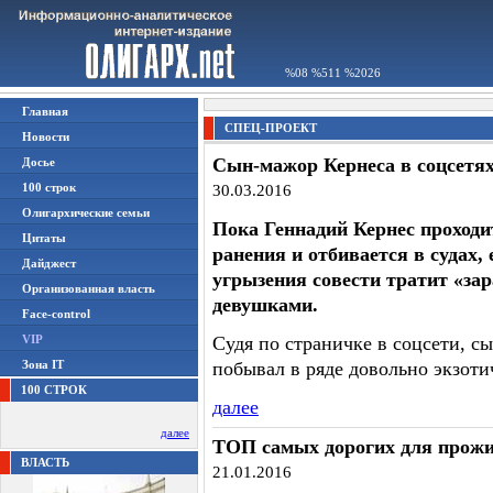
%08 %511 %2026
Главная
СПЕЦ-ПРОЕКТ
Новости
Сын-мажор Кернеса в соцсетях
Досье
100 строк
30.03.2016
Олигархические семьи
Пока Геннадий Кернес проходи
Цитаты
ранения и отбивается в судах,
Дайджест
угрызения совести тратит «за
Организованная власть
девушками.
Face-control
VIP
Судя по страничке в соцсети, сы
Зона IT
побывал в ряде довольно экзоти
100 СТРОК
далее
далее
ТОП самых дорогих для прожи
ВЛАСТЬ
21.01.2016