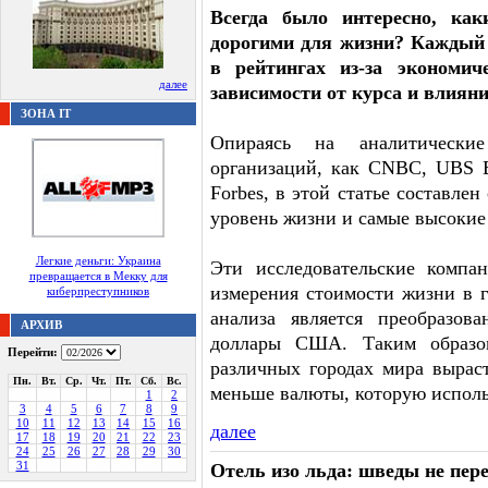
Всегда было интересно, ка
дорогими для жизни? Каждый 
в рейтингах из-за экономи
далее
зависимости от курса и влияни
ЗОНА IT
Опираясь на аналитически
организаций, как CNBC, UBS Ban
Forbes, в этой статье составле
уровень жизни и самые высокие
Легкие деньги: Украина
Эти исследовательские компа
превращается в Мекку для
измерения стоимости жизни в 
киберпреступников
анализа является преобразов
АРХИВ
доллары США. Таким образом
Перейти:
различных городах мира выраст
Пн.
Вт.
Ср.
Чт.
Пт.
Сб.
Вс.
меньше валюты, которую исполь
1
2
3
4
5
6
7
8
9
10
11
12
13
14
15
16
далее
17
18
19
20
21
22
23
24
25
26
27
28
29
30
31
Отель изо льда: шведы не пер