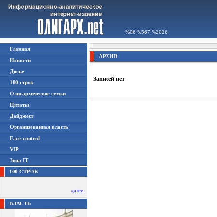
%06 %567 %2026
Главная
АРХИВ
Новости
Досье
Записей нет
100 строк
Олигархические семьи
Цитаты
Дайджест
Организованная власть
Face-control
VIP
Зона IT
100 СТРОК
далее
ВЛАСТЬ