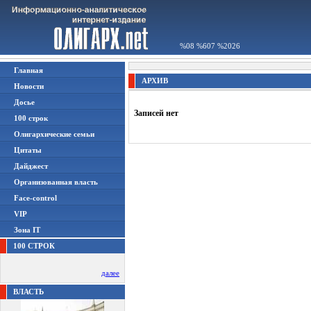
%08 %607 %2026
Главная
АРХИВ
Новости
Досье
Записей нет
100 строк
Олигархические семьи
Цитаты
Дайджест
Организованная власть
Face-control
VIP
Зона IT
100 СТРОК
далее
ВЛАСТЬ