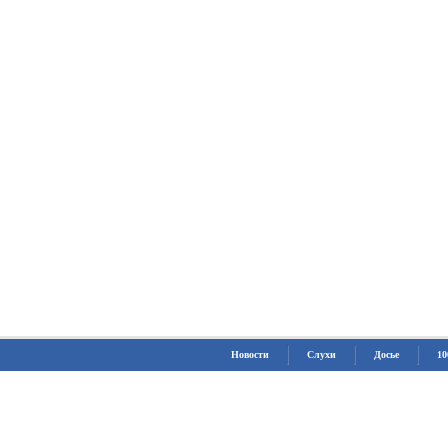
Новости
Слухи
Досье
10