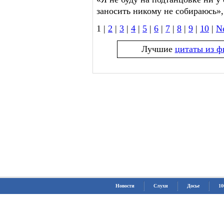
заносить никому не собираюсь»
1 |
2
|
3
|
4
|
5
|
6
|
7
|
8
|
9
|
10
|
N
Лучшие
цитаты из ф
Новости
Слухи
Досье
10