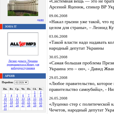
«Системная вещь — это не брать
Арсений Яценюк, спикер ВР Ук
09.06.2008
далее
«Накал грызни уже такой, что пр
ЗОНА IT
целом для страны», – Леонид Ку
03.06.2008
«Такой власти надо надавать кол
народный депутат Украины
30.05.2008
Легкие деньги: Украина
«Самая большая проблема Презид
превращается в Мекку для
Украина это – он», - Давид Жв
киберпреступников
АРХИВ
29.05.2008
Перейти:
«Любое правительство, которое п
правительство самоубийц», - Н
Пн.
Вт.
Ср.
Чт.
Пт.
Сб.
Вс.
1
2
3
4
5
6
7
8
9
26.05.2008
10
11
12
13
14
15
16
17
18
19
20
21
22
23
«Луценко стер с политической 
24
25
26
27
28
29
30
31
Чечетов, народный депутат Укр