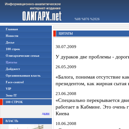
%08 %876 %2026
Главная
ЦИТАТЫ
Новости
Досье
30.07.2009
100 строк
Олигархические семьи
У дураков две проблемы - дорог
Цитаты
26.05.2009
Дайджест
Организованная власть
«Балога, понимая отсутствие к
Face-control
президентом, как жирная сытая 
VIP
23.06.2008
Зона IT
«Специально перекрывается дви
100 СТРОК
работает в Кабмине. Это очень 
Киева
далее
ВЛАСТЬ
10.06.2008