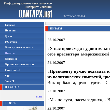
%07 %640 %2026
Главная
ЦИТАТЫ
Новости
Досье
25.10.2007
100 строк
Олигархические семьи
«У нас происходят удивительн
Цитаты
себе пресвитера американской
Дайджест
24.10.2007
Организованная власть
Face-control
«Президенту нужно подавать к
VIP
из политических симпатий, цв
Зона IT
Виктор Балога, руководитель С
100 СТРОК
23.10.2007
далее
«Мы по сути, пасем задних», -
ВЛАСТЬ
22.10.2007