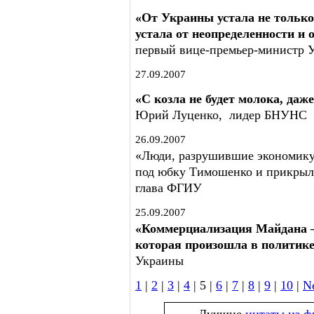
«От Украины устала не только
устала от неопределенности и
первый вице-премьер-министр 
27.09.2007
«С козла не будет молока, даж
Юрий Луценко, лидер БНУНС
26.09.2007
«Люди, разрушившие экономику
под юбку Тимошенко и прикрыли
глава ФГИУ
25.09.2007
«Коммерциализация Майдана –
которая произошла в политике
Украины
1
|
2
|
3
|
4
| 5 |
6
|
7
|
8
|
9
|
10
|
N