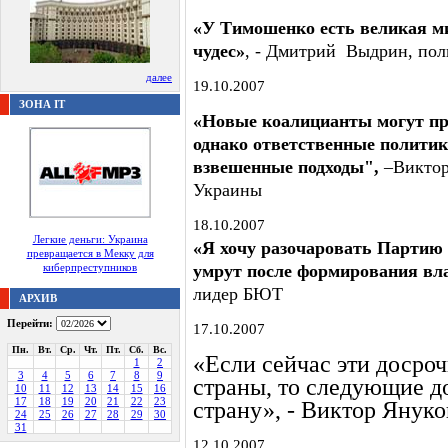
«У Тимошенко есть великая ми
чудес»
, - Дмитрий Выдрин, пол
далее
19.10.2007
ЗОНА IT
«Новые коалицианты могут пр
однако ответственные полити
взвешенные подходы",
–Виктор 
Украины
18.10.2007
Легкие деньги: Украина
«Я хочу разочаровать Партию 
превращается в Мекку для
киберпреступников
умрут после формирования вла
лидер БЮТ
АРХИВ
Перейти:
17.10.2007
Пн.
Вт.
Ср.
Чт.
Пт.
Сб.
Вс.
«Если сейчас эти досро
1
2
3
4
5
6
7
8
9
страны, то следующие 
10
11
12
13
14
15
16
17
18
19
20
21
22
23
страну», - Виктор Янук
24
25
26
27
28
29
30
31
12.10.2007