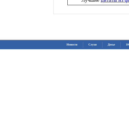
Лучшие
цитаты из ф
Новости
Слухи
Досье
10