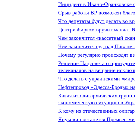
Инцидент в Ивано-Франковске с
Срыв работы ВР возможен благо
Что депутаты будут делать во в
Центризбирком вручит мандат 
Чем закончится «кассетный ск
Чем закончится суд над Павлом 
Почему регулярно происходят в
Решение Нацсовета о принудите
телеканалов на вещание исключи
Что делать с украинскими «мир
Нефтепровод «Одесса-Броды» на
Какая из олигархических групп
экономическую ситуацию в Укр
К кому из отечественных олига
Янукович останется Премьер-м