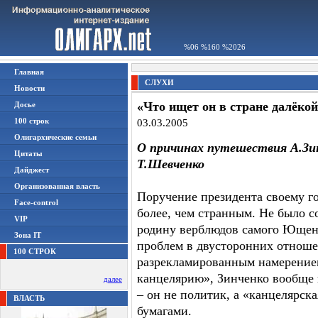
%06 %160 %2026
Главная
СЛУХИ
Новости
«Что ищет он в стране далёко
Досье
100 строк
03.03.2005
Олигархические семьи
О причинах путешествия А.Зин
Цитаты
Т.Шевченко
Дайджест
Организованная власть
Поручение президента своему го
Face-control
более, чем странным. Не было с
VIP
родину верблюдов самого Ющенк
Зона IT
проблем в двусторонних отношен
100 СТРОК
разрекламированным намерение
канцелярию», Зинченко вообще 
далее
– он не политик, а «канцелярска
ВЛАСТЬ
бумагами.