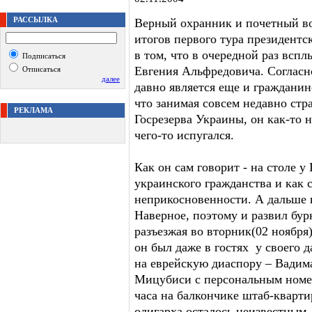
РАССЫЛКА
Верный охранник и почетный во
итогов первого тура президентс
в том, что в очередной раз всп
Подписаться
Евгения Альфредовича. Соглас
Отписаться
далее
давно является еще и гражданин
что занимая совсем недавно стр
РЕКЛАМА
Госрезерва Украины, он как-то н
чего-то испугался.
Как он сам говорит - на столе у
украинского гражданства и как 
неприкосновенности. А дальше вс
Наверное, поэтому и развил бур
разъезжая во вторник(02 ноября
он был даже в гостях у своего 
на еврейскую диаспору – Вадим
Мицубиси с персональным номер
часа на балкончике штаб-кварти
олигарха осталось неизвестным.