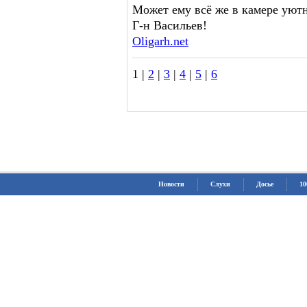
Может ему всё же в камере уютн
Г-н Васильев!
Oligarh.net
1 |
2
|
3
|
4
|
5
|
6
Новости
Слухи
Досье
10