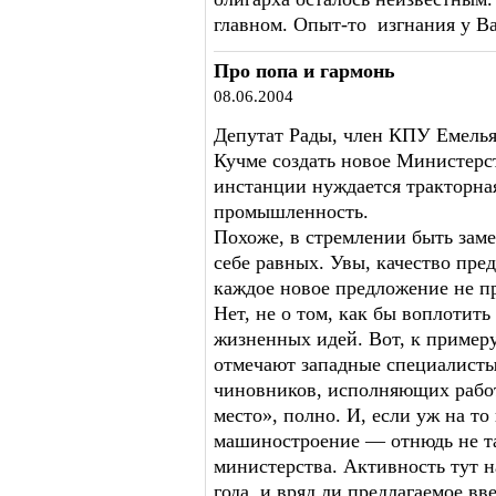
главном. Опыт-то изгнания у Ва
Про попа и гармонь
08.06.2004
Депутат Рады, член КПУ Емелья
Кучме создать новое Министерс
инстанции нуждается тракторная
промышленность.
Похоже, в стремлении быть зам
себе равных. Увы, качество пре
каждое новое предложение не пр
Нет, не о том, как бы воплотить
жизненных идей. Вот, к примеру
отмечают западные специалисты
чиновников, исполняющих работ
место», полно. И, если уж на то
машиностроение — отнюдь не та 
министерства. Активность тут н
года, и вряд ли предлагаемое вв