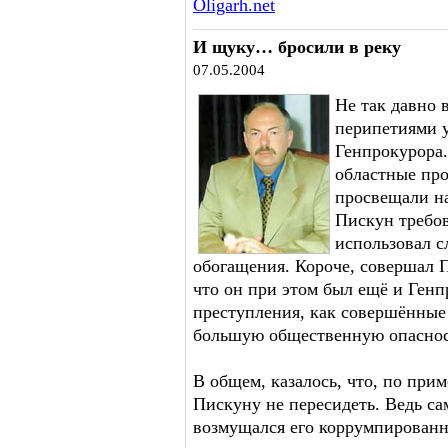
Oligarh.net
И щуку… бросили в реку
07.05.2004
Не так давно 
перипетиями 
Генпрокурора
областные про
просвещали на
Пискун требов
использовал с
обогащения. Короче, совершал П
что он при этом был ещё и Генп
преступления, как совершённы
большую общественную опаснос
В общем, казалось, что, по при
Пискуну не пересидеть. Ведь са
возмущался его коррумпированн