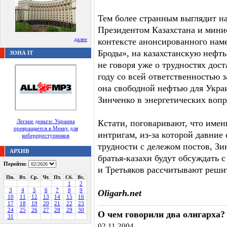
Тем более странным выглядит на
Президентом Казахстана и минис
далее
контексте анонсированного нам
Броды», на казахстанскую нефть
ЗОНА IT
не говоря уже о трудностях дос
году со всей ответственностью з
она свободной нефтью для Украи
Зинченко в энергетических вопр
Легкие деньги: Украина
Кстати, поговаривают, что имен
превращается в Мекку для
интригам, из-за которой давни
киберпреступников
трудности с дележом постов, Зин
АРХИВ
братья-казахи будут обсуждать
Перейти:
и Третьяков рассчитывают реши
Пн.
Вт.
Ср.
Чт.
Пт.
Сб.
Вс.
1
2
3
4
5
6
7
8
9
Oligarh.net
10
11
12
13
14
15
16
17
18
19
20
21
22
23
24
25
26
27
28
29
30
О чем говорили два олигарха?
31
02.11.2004