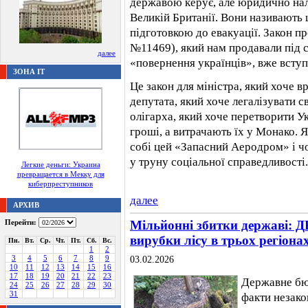
державою керує, але юридично на
Великій Британії. Вони називають 
підготовкою до евакуації. Закон 
№11469), який нам продавали під 
далее
«повернення українців», вже вступ
ЗОНА IT
Це закон для міністра, який хоче в
депутата, який хоче легалізувати 
олігарха, який хоче перетворити У
гроші, а витрачають їх у Монако. Я
собі цей «Запасний Аеродром» і 
у труну соціальної справедливості.
Легкие деньги: Украина
превращается в Мекку для
киберпреступников
далее
АРХИВ
Перейти:
Мільйонні збитки державі: Д
вирубки лісу в трьох регіона
Пн.
Вт.
Ср.
Чт.
Пт.
Сб.
Вс.
1
2
3
4
5
6
7
8
9
03.02.2026
10
11
12
13
14
15
16
17
18
19
20
21
22
23
Державне бю
24
25
26
27
28
29
30
31
факти незако