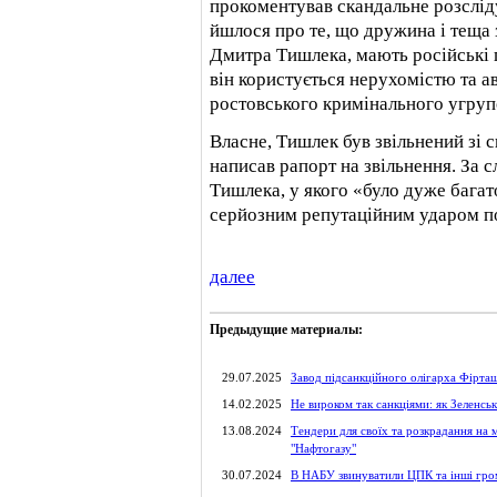
прокоментував скандальне розсліду
йшлося про те, що дружина і теща 
Дмитра Тишлека, мають російські п
він користується нерухомістю та 
ростовського кримінального угруп
Власне, Тишлек був звільнений зі с
написав рапорт на звільнення. За 
Тишлека, у якого «було дуже багат
серйозним репутаційним ударом по
далее
Предыдущие материалы:
29.07.2025
Завод підсанкційного олігарха Фірташ
14.02.2025
Не вироком так санкціями: як Зеленс
13.08.2024
Тендери для своїх та розкрадання на 
"Нафтогазу"
30.07.2024
В НАБУ звинуватили ЦПК та інші грома