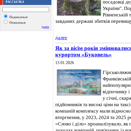
посадовці д
РАССЫЛКА
України". П
Рівненській 
Подписаться
завданих державі збитків перевищу
Отписаться
далее
далее
Як за вісім років змінювалис
курортом «Буковель»
13.01.2026
Гірськолижни
Франківській
найпопулярн
відпочинку і 
у січні, ска
підйомників та високі ціни на такс
компаній комплексу мали відносно 
вторгнення, у 2023, 2024 та 2025 
«Слово і діло» проаналізувало, як
доходах компаній, пов'язаних із к