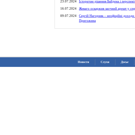
23.07.2024
Історичне рішення Байдена і перспект
16.07.2024
Жеваго оскаржив заочний арешт у спр
09.07.2024
Сергій Нагорняк – неофіційні доходи 
Пригожина
Новости
Слухи
Досье