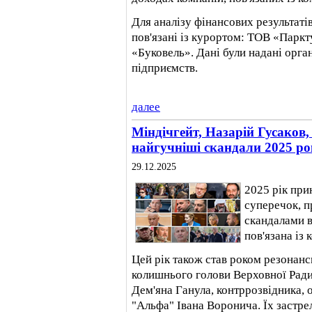
Для аналізу фінансових результаті
пов'язані із курортом: ТОВ «Паркт
«Буковель». Дані були надані орган
підприємств.
далее
Міндічгейт, Назарій Гусаков,
найгучніші скандали 2025 ро
29.12.2025
2025 рік при
суперечок, п
скандалами в
пов'язана із 
Цей рік також став роком резонанс
колишнього голови Верховної Ради
Дем'яна Ганула, контррозвідника, 
"Альфа" Івана Воронича. Їх застре