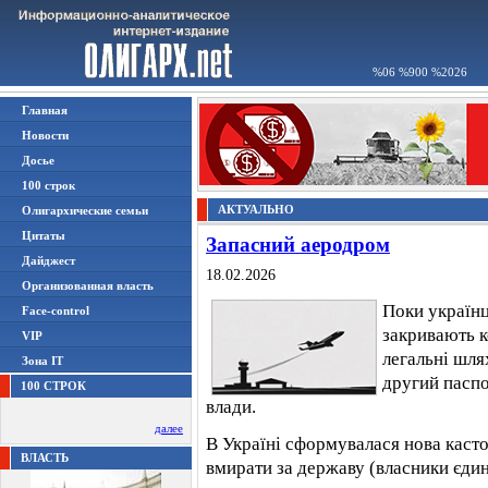
%06 %900 %2026
Главная
Новости
Досье
100 строк
АКТУАЛЬНО
Олигархические семьи
Цитаты
Запасний аеродром
Дайджест
18.02.2026
Организованная власть
Поки українц
Face-control
закривають к
VIP
легальні шлях
Зона IT
другий паспо
100 СТРОК
влади.
далее
В Україні сформувалася нова кастов
ВЛАСТЬ
вмирати за державу (власники єдино