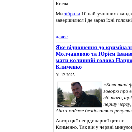
Києва.
Ми
зібрали
10 найгучніших скандал
завершилися і де зараз їхні головні
далее
Яке відношення до криміналь
Молчановою та Юрієм Іваню
мати колишній голова Нацпол
Клименко
01.12.2025
«Коли такі 
говорю про 
від того, що
першу чергу,
Або з майже бездоганною репутац
Автор цієї неординарної цитати — 
Клименко. Так він у червні минуло