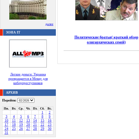
далее
ЗОНА IT
Политические братья( краткий обзор
олигархических семей)
Легкие деньги: Украина
превращается в Мекку для
киберпреступников
АРХИВ
Перейти:
Пн.
Вт.
Ср.
Чт.
Пт.
Сб.
Вс.
1
2
3
4
5
6
7
8
9
10
11
12
13
14
15
16
17
18
19
20
21
22
23
24
25
26
27
28
29
30
31