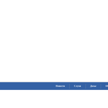
Новости
Слухи
Досье
10