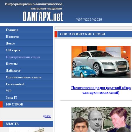
%07 %203 %2026
Главная
ОЛИГАРХИЧЕСКИЕ СЕМЬИ
Новости
Досье
100 строк
Олигархические семьи
Цитаты
Дайджест
Организованная власть
Face-control
Политическая родня (краткий обзор
VIP
олигархических семей)
Зона IT
100 СТРОК
далее
ВЛАСТЬ