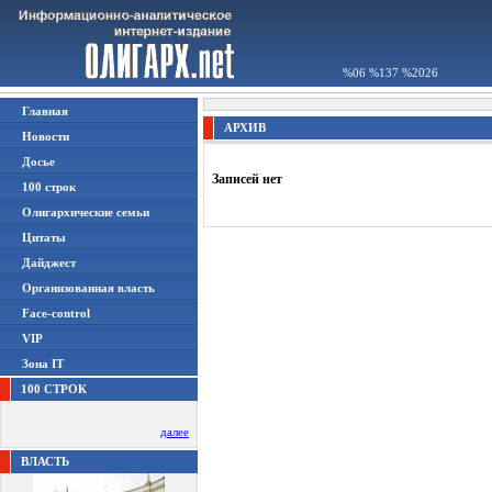
%06 %137 %2026
Главная
АРХИВ
Новости
Досье
Записей нет
100 строк
Олигархические семьи
Цитаты
Дайджест
Организованная власть
Face-control
VIP
Зона IT
100 СТРОК
далее
ВЛАСТЬ