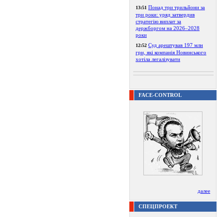
Понад три трильйони за
13:51
три роки: уряд затвердив
стратегію виплат за
держборгом на 2026–2028
роки
Суд арештував 197 млн
12:52
грн, які компанія Новинського
хотіла легалізувати
FACE-CONTROL
далее
СПЕЦПРОЕКТ