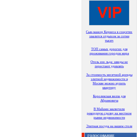
Сын-мажор Кернеса в соцсетях
хвалится отдыхом за сотни
тысяч
ТОП самых дорогих для
проживания городов мира
Отель изо льда: шведы не
перестают удивлять
За стоимость месячной аренды
элитной недвижимости в
Москве можно купить
квартиру
Королевская вилла для
Абрамовича
В Майами заключили
рекордную сделку на местном
рынке недвижимости
Элитная посуда на вашем столе
ГОЛОСОВАНИЕ