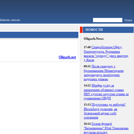
Написать письмо
Поиск
НОВОСТИ
Oligarh.News
Співробітниця Офісу
17:40
Генпрокурора Луцишина
вказала “оренду” двох квартир
Oligarh.net
у Києві
Після скандалу з
09:31
бронюванням Мінветеранів
запроваджує моніторинг
кадрових рішень
Мінфін услід за
14:22
зниженням облікової ставки
НБУ суттєво опустив ставки за
гривневими ОВДП
Підготовка до виборів?
15:13
Bloomberg розповів, як
Зеленський шукає собі
союзників
Голові фракції
16:14
"Батьківщина" Юлії Тимошенко
вручили підозру