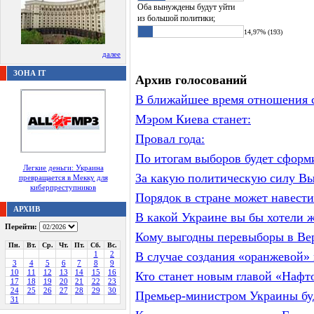
Оба вынуждены будут уйти
из большой политики;
14,97% (193)
далее
ЗОНА IT
Архив голосований
В ближайшее время отношения с
Мэром Киева станет:
Провал года:
По итогам выборов будет сформ
Легкие деньги: Украина
За какую политическую силу Вы 
превращается в Мекку для
киберпреступников
Порядок в стране может навести
АРХИВ
В какой Украине вы бы хотели 
Перейти:
Кому выгодны перевыборы в Ве
Пн.
Вт.
Ср.
Чт.
Пт.
Сб.
Вс.
1
2
В случае создания «оранжевой»
3
4
5
6
7
8
9
10
11
12
13
14
15
16
Кто станет новым главой «Нафт
17
18
19
20
21
22
23
24
25
26
27
28
29
30
Премьер-министром Украины бу
31