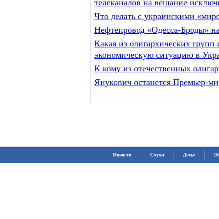
телеканалов на вещание исключи
Что делать с украинскими «мир
Нефтепровод «Одесса-Броды» на
Какая из олигархических групп
экономическую ситуацию в Укр
К кому из отечественных олига
Янукович останется Премьер-м
Новости
Слухи
Досье
10