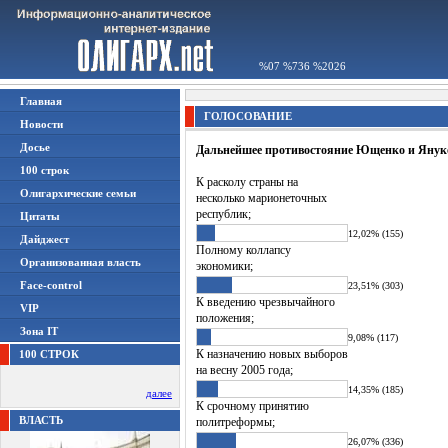
%07 %736 %2026
Главная
ГОЛОСОВАНИЕ
Новости
Досье
Дальнейшее противостояние Ющенко и Януко
100 строк
К расколу страны на
Олигархические семьи
несколько марионеточных
республик;
Цитаты
12,02% (155)
Дайджест
Полному коллапсу
Организованная власть
экономики;
Face-control
23,51% (303)
К введению чрезвычайного
VIP
положения;
Зона IT
9,08% (117)
К назначению новых выборов
100 СТРОК
на весну 2005 года;
14,35% (185)
далее
К срочному принятию
ВЛАСТЬ
политреформы;
26,07% (336)