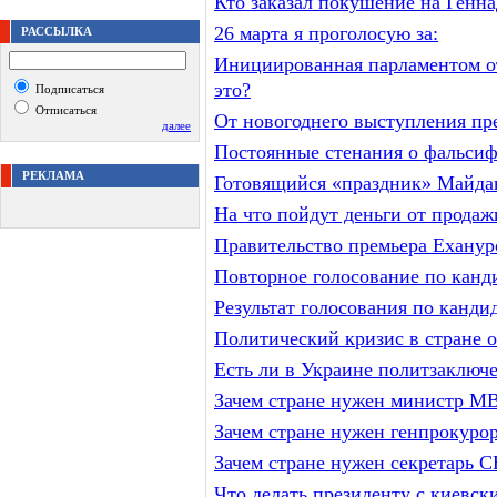
Кто заказал покушение на Генн
26 марта я проголосую за:
РАССЫЛКА
Инициированная парламентом от
это?
Подписаться
Отписаться
От новогоднего выступления пр
далее
Постоянные стенания о фальси
РЕКЛАМА
Готовящийся «праздник» Майда
На что пойдут деньги от прода
Правительство премьера Ехануро
Повторное голосование по канд
Результат голосования по канди
Политический кризис в стране о
Есть ли в Украине политзаключ
Зачем стране нужен министр М
Зачем стране нужен генпрокуро
Зачем стране нужен секретарь
Что делать президенту с киевс