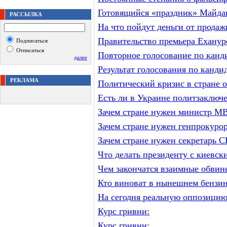
Готовящийся «праздник» Майда
РАССЫЛКА
На что пойдут деньги от прода
Правительство премьера Ехануро
Подписаться
Отписаться
Повторное голосование по канд
далее
Результат голосования по канди
РЕКЛАМА
Политический кризис в стране о
Есть ли в Украине политзаключ
Зачем стране нужен министр М
Зачем стране нужен генпрокуро
Зачем стране нужен секретарь
Что делать президенту с киевс
Чем закончатся взаимные обви
Кто виноват в нынешнем бензин
На сегодня реальную оппозицию
Курс гривни:
Курс гривни: