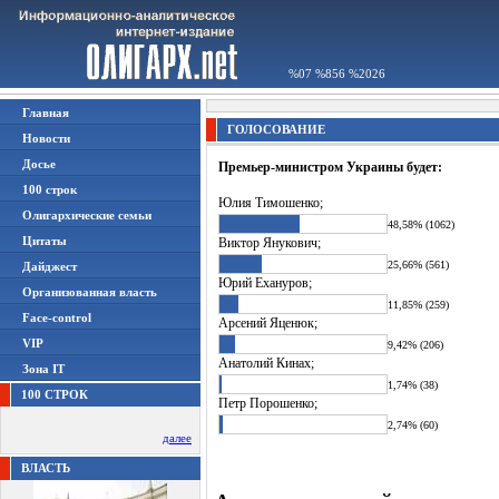
%07 %856 %2026
Главная
ГОЛОСОВАНИЕ
Новости
Досье
Премьер-министром Украины будет:
100 строк
Юлия Тимошенко;
Олигархические семьи
48,58% (1062)
Цитаты
Виктор Янукович;
25,66% (561)
Дайджест
Юрий Ехануров;
Организованная власть
11,85% (259)
Face-control
Арсений Яценюк;
VIP
9,42% (206)
Анатолий Кинах;
Зона IT
1,74% (38)
100 СТРОК
Петр Порошенко;
2,74% (60)
далее
ВЛАСТЬ