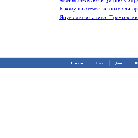
экономическую ситуацию в Укр
К кому из отечественных олига
Янукович останется Премьер-м
Новости
Слухи
Досье
10