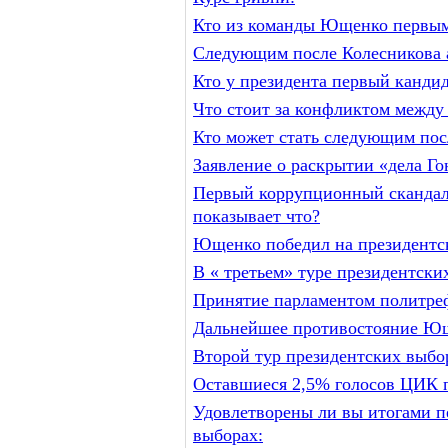
Кто из команды Ющенко первым 
Следующим после Колесникова 
Кто у президента первый кандид
Что стоит за конфликтом межд
Кто может стать следующим пос
Заявление о раскрытии «дела Гон
Первый коррупционный скандал 
показывает что?
Ющенко победил на президентск
В « третьем» туре президентски
Принятие парламентом политреф
Дальнейшее противостояние Ющ
Второй тур президентских выбо
Оставшиеся 2,5% голосов ЦИК п
Удовлетворены ли вы итогами п
выборах: