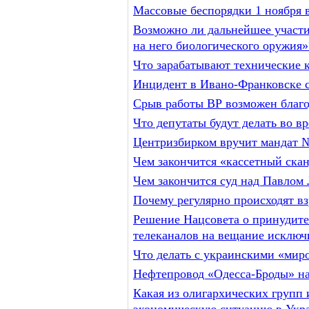
Массовые беспорядки 1 ноября 
Возможно ли дальнейшее участи
на него биологического оружия»
Что зарабатывают технические 
Инцидент в Ивано-Франковске с
Срыв работы ВР возможен благо
Что депутаты будут делать во в
Центризбирком вручит мандат 
Чем закончится «кассетный ск
Чем закончится суд над Павлом 
Почему регулярно происходят в
Решение Нацсовета о принудите
телеканалов на вещание исключи
Что делать с украинскими «мир
Нефтепровод «Одесса-Броды» на
Какая из олигархических групп