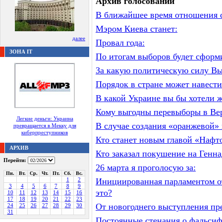
Архив голосований
В ближайшее время отношения с
Мэром Киева станет:
далее
Провал года:
ЗОНА IT
По итогам выборов будет сформ
За какую политическую силу Вы 
Порядок в стране может навести
В какой Украине вы бы хотели 
Кому выгодны перевыборы в Ве
Легкие деньги: Украина
В случае создания «оранжевой»
превращается в Мекку для
киберпреступников
Кто станет новым главой «Нафт
АРХИВ
Кто заказал покушение на Генн
Перейти:
26 марта я проголосую за:
Пн.
Вт.
Ср.
Чт.
Пт.
Сб.
Вс.
1
2
Инициированная парламентом от
3
4
5
6
7
8
9
это?
10
11
12
13
14
15
16
17
18
19
20
21
22
23
От новогоднего выступления пр
24
25
26
27
28
29
30
31
Постоянные стенания о фальси