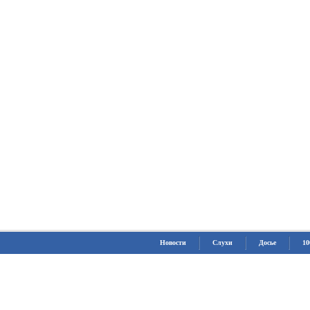
Новости
Слухи
Досье
10