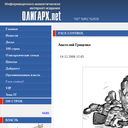
%07 %862 %2026
Главная
FACE-CONTROL
Новости
Досье
Анатолий Гриценко
100 строк
Олигархические семьи
14.12.2006 12:05
Цитаты
Дайджест
Организованная власть
Face-control
VIP
Зона IT
100 СТРОК
далее
ВЛАСТЬ