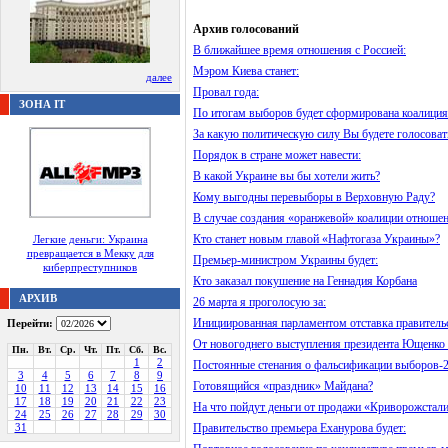
Архив голосований
В ближайшее время отношения с Россией:
Мэром Киева станет:
далее
Провал года:
ЗОНА IT
По итогам выборов будет сформирована коалиция
За какую политическую силу Вы будете голосоват
Порядок в стране может навести:
В какой Украине вы бы хотели жить?
Кому выгодны перевыборы в Верховную Раду?
В случае создания «оранжевой» коалиции отношен
Кто станет новым главой «Нафтогаза Украины»?
Легкие деньги: Украина
превращается в Мекку для
Премьер-министром Украины будет:
киберпреступников
Кто заказал покушение на Геннадия Корбана
АРХИВ
26 марта я проголосую за:
Инициированная парламентом отставка правительс
Перейти:
От новогоднего выступления президента Ющенко 
Пн.
Вт.
Ср.
Чт.
Пт.
Сб.
Вс.
1
2
Постоянные стенания о фальсификации выборов-2
3
4
5
6
7
8
9
Готовящийся «праздник» Майдана?
10
11
12
13
14
15
16
17
18
19
20
21
22
23
На что пойдут деньги от продажи «Криворожстал
24
25
26
27
28
29
30
31
Правительство премьера Еханурова будет: