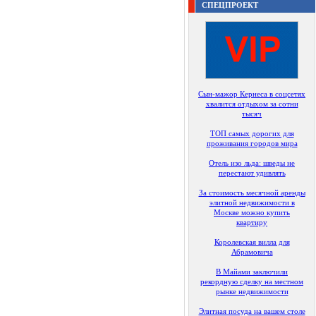
СПЕЦПРОЕКТ
Сын-мажор Кернеса в соцсетях
хвалится отдыхом за сотни
тысяч
ТОП самых дорогих для
проживания городов мира
Отель изо льда: шведы не
перестают удивлять
За стоимость месячной аренды
элитной недвижимости в
Москве можно купить
квартиру
Королевская вилла для
Абрамовича
В Майами заключили
рекордную сделку на местном
рынке недвижимости
Элитная посуда на вашем столе