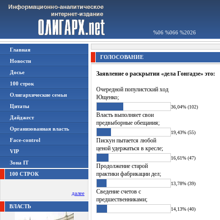
%06 %066 %2026
Главная
ГОЛОСОВАНИЕ
Новости
Досье
Заявление о раскрытии «дела Гонгадзе» это:
100 строк
Очередной популистский ход
Олигархические семьи
Ющенко;
Цитаты
36,04% (102)
Власть выполняет свои
Дайджест
предвыборные обещания;
Организованная власть
19,43% (55)
Face-control
Пискун пытается любой
ценой удержаться в кресле;
VIP
16,61% (47)
Зона IT
Продолжение старой
практики фабрикации дел;
100 СТРОК
13,78% (39)
Сведение счетов с
далее
предшественниками;
ВЛАСТЬ
14,13% (40)