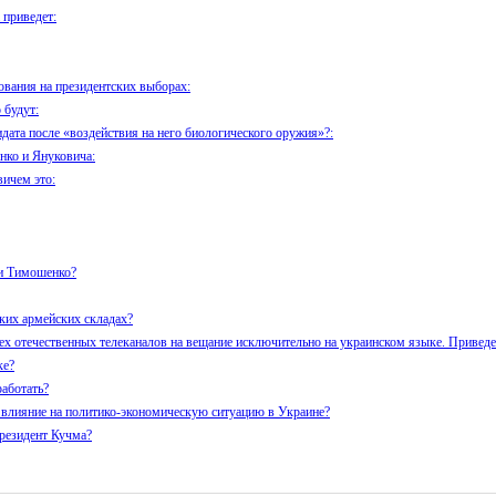
приведет:
ования на президентских выборах:
 будут:
дата после «воздействия на него биологического оружия»?:
нко и Януковича:
ичем это:
ии Тимошенко?
ких армейских складах?
ех отечественных телеканалов на вещание исключительно на украинском языке. Приведе
ке?
аботать?
 влияние на политико-экономическую ситуацию в Украине?
резидент Кучма?