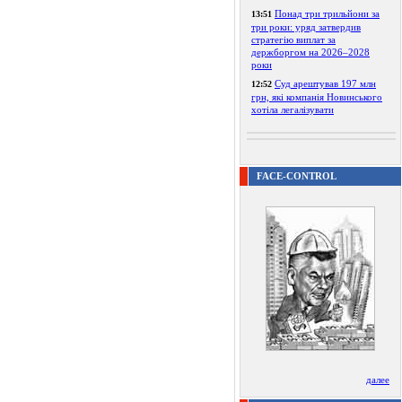
Понад три трильйони за
13:51
три роки: уряд затвердив
стратегію виплат за
держборгом на 2026–2028
роки
Суд арештував 197 млн
12:52
грн, які компанія Новинського
хотіла легалізувати
FACE-CONTROL
далее