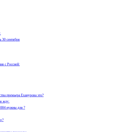
:
ь 30 сентября
ия с Россией:
тва премьера Еханурова это?
я жду:
004 нужны для ?
и»?