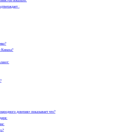
инистра показало:
одтверждает :
нко?
 Кинаха?
вляют:
?
народного доверия» показывает что?
даря:
не:
то?