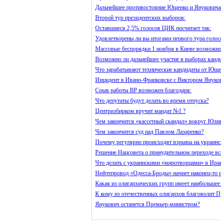
Дальнейшее противостояние Ющенко и Януковича 
Второй тур президентских выборов:
Оставшиеся 2,5% голосов ЦИК посчитает так:
Удовлетворены ли вы итогами первого тура голос
Массовые беспорядки 1 ноября в Киеве возможно
Возможно ли дальнейшее участие в выборах канди
Что зарабатывают технические кандидаты от Юще
Инцидент в Ивано-Франковске с Виктором Януков
Срыв работы ВР возможен благодаря:
Что депутаты будут делать во время отпуска?
Центризбирком вручит мандат №1 ?
Чем закончится «кассетный скандал» вокруг Юл
Чем закончится суд над Павлом Лазаренко?
Почему регулярно происходят взрывы на украинс
Решение Нацсовета о принудительном переходе вс
Что делать с украинскими «миротворцами» в Ира
Нефтепровод «Одесса-Броды» начнет наконец-то р
Какая из олигархических групп имеет наибольшее
К кому из отечественных олигархов благоволит П
Янукович останется Премьер-министром?