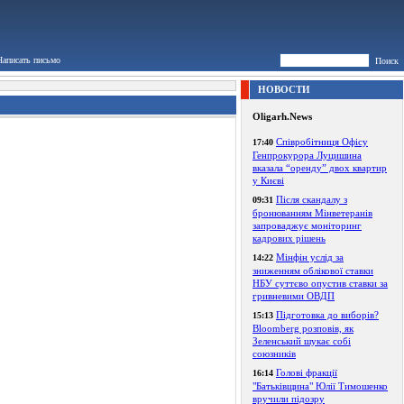
Написать письмо
Поиск
НОВОСТИ
Oligarh.News
Співробітниця Офісу
17:40
Генпрокурора Луцишина
вказала “оренду” двох квартир
у Києві
Після скандалу з
09:31
бронюванням Мінветеранів
запроваджує моніторинг
кадрових рішень
Мінфін услід за
14:22
зниженням облікової ставки
НБУ суттєво опустив ставки за
гривневими ОВДП
Підготовка до виборів?
15:13
Bloomberg розповів, як
Зеленський шукає собі
союзників
Голові фракції
16:14
"Батьківщина" Юлії Тимошенко
вручили підозру