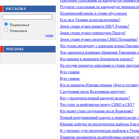
Повторное голосование по кандидатуре премьер-м
Результат голосования по кандидатуре премьера п
РАССЫЛКА
Политический кризис в стране обусловлен:
Есть ли в Украине политзаключенные?
Подписаться
Зачем стране нужен министр МВД Луценко?
Отписаться
Зачем стране нужен генпрокурор Пискун?
далее
Зачем стране нужен секретарь СНБО Порошенко?
Что делать президенту с киевским мэром Омельче
РЕКЛАМА
Чем закончатся взаимные обвинения Тимошенко и
Кто виноват в нынешнем бензиновом кризисе?
На сегодня реальную оппозицию в стране предста
Курс гривни:
Курс гривни:
Кто из команды Ющенко первым уйдет в отставку
Следующим после Колесникова арестуют:
Кто у президента первый кандидат на вылет?
Что стоит за конфликтом между СНБО и СБУ?
Кто может стать следующим после Кравченко?
Первый коррупционный скандал в правительстве «
Ющенко победил на президентских выборах благо
В « третьем» туре президентских выборов в Украи
Принятие парламентом политреформы означает ч