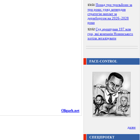
Понад три трильйони за
13:51
три роки: уряд затвердив
стратегію виплат за
держборгом на 2026–2028
роки
Суд арештував 197 млн
12:52
грн, які компанія Новинського
хотіла легалізувати
FACE-CONTROL
Oligarh.net
далее
СПЕЦПРОЕКТ