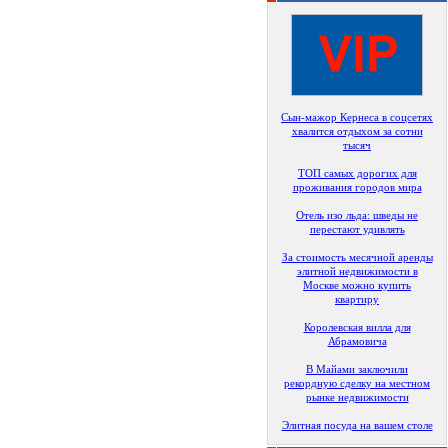
Сын-мажор Кернеса в соцсетях
хвалится отдыхом за сотни
тысяч
ТОП самых дорогих для
проживания городов мира
Отель изо льда: шведы не
перестают удивлять
За стоимость месячной аренды
элитной недвижимости в
Москве можно купить
квартиру
Королевская вилла для
Абрамовича
В Майами заключили
рекордную сделку на местном
рынке недвижимости
Элитная посуда на вашем столе