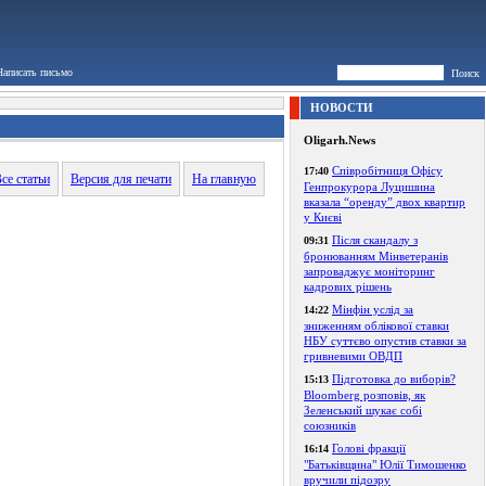
Написать письмо
Поиск
НОВОСТИ
Oligarh.News
Співробітниця Офісу
17:40
се статьи
Версия для печати
На главную
Генпрокурора Луцишина
вказала “оренду” двох квартир
у Києві
Після скандалу з
09:31
бронюванням Мінветеранів
запроваджує моніторинг
кадрових рішень
Мінфін услід за
14:22
зниженням облікової ставки
НБУ суттєво опустив ставки за
гривневими ОВДП
Підготовка до виборів?
15:13
Bloomberg розповів, як
Зеленський шукає собі
союзників
Голові фракції
16:14
"Батьківщина" Юлії Тимошенко
вручили підозру