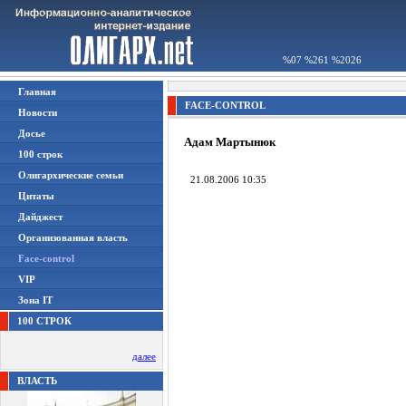
%07 %261 %2026
Главная
FACE-CONTROL
Новости
Досье
Адам Мартынюк
100 строк
Олигархические семьи
21.08.2006 10:35
Цитаты
Дайджест
Организованная власть
Face-control
VIP
Зона IT
100 СТРОК
далее
ВЛАСТЬ