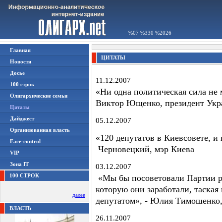
%07 %330 %2026
Главная
ЦИТАТЫ
Новости
Досье
11.12.2007
100 строк
«Ни одна политическая сила не 
Олигархические семьи
Виктор Ющенко, президент Ук
Цитаты
Дайджест
05.12.2007
Организованная власть
«120 депутатов в Киевсовете, и 
Face-control
Черновецкий, мэр Киева
VIP
Зона IT
03.12.2007
100 СТРОК
«Мы бы посоветовали Партии ре
которую они заработали, таска
далее
депутатом», - Юлия Тимошенк
ВЛАСТЬ
26.11.2007