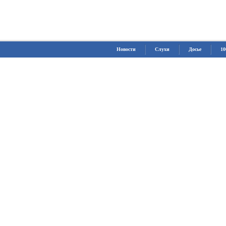
Новости
Слухи
Досье
10