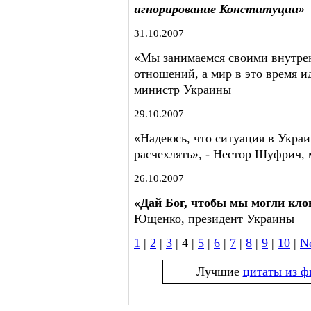
игнорирование Конституции»
31.10.2007
«Мы занимаемся своими внутре
отношений, а мир в это время и
министр Украины
29.10.2007
«Надеюсь, что ситуация в Украин
расчехлять», - Нестор Шуфрич
26.10.2007
«Дай Бог, чтобы мы могли кло
Ющенко, президент Украины
1
|
2
|
3
| 4 |
5
|
6
|
7
|
8
|
9
|
10
|
N
Лучшие
цитаты из ф