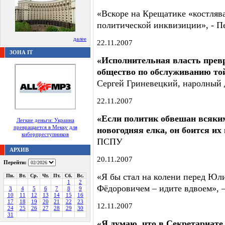
«Вскоре на Крещатике «костляв
политической инквизиции», - П
далее
22.11.2007
ЗОНА IT
«Исполнительная власть прев
общество по обслуживанию той
Сергей Гриневецкий, наролный
22.11.2007
«Если политик обвешан всяки
Легкие деньги: Украина
превращается в Мекку для
новогодняя елка, он боится их
киберпреступников
ПСПУ
АРХИВ
20.11.2007
Перейти:
«Я бы стал на колени перед Ю
Пн.
Вт.
Ср.
Чт.
Пт.
Сб.
Вс.
1
2
Фёдоровичем – идите вдвоем»,
3
4
5
6
7
8
9
10
11
12
13
14
15
16
17
18
19
20
21
22
23
12.11.2007
24
25
26
27
28
29
30
31
«Я думаю, что в Секретариате 