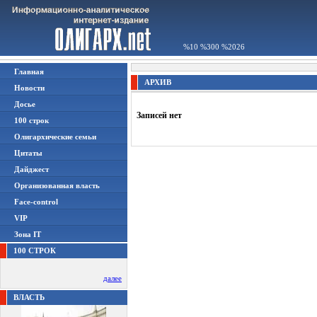
%10 %300 %2026
Главная
АРХИВ
Новости
Досье
Записей нет
100 строк
Олигархические семьи
Цитаты
Дайджест
Организованная власть
Face-control
VIP
Зона IT
100 СТРОК
далее
ВЛАСТЬ