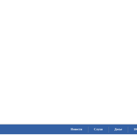
Новости
Слухи
Досье
10