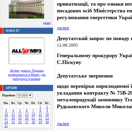
приватизацiї, та про ознаки не
посадових осiб Мiнiстерства ен
регулювання енергетики Укра
далее
далее
ЗОНА IT
Депутатский запрос по поводу 
12.08.2005
Генеральному прокурору Укра
С.Піскуну
Легкие деньги: Украина
превращается в Мекку для
Депутатське звернення
киберпреступников
щодо перевірки оприлюдненої і
АРХИВ
укладання контракту № 75В-200
Перейти:
металопродукції замовнику Tr
Пн.
Вт.
Ср.
Чт.
Пт.
Сб.
Вс.
Рудьковского Миколи Микола
1
2
3
4
5
6
7
8
9
10
11
12
13
14
15
16
17
18
19
20
21
22
23
24
25
26
27
28
29
30
далее
31