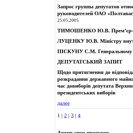
Запрос группы депутатов отно
руководителей ОАО «Полтаваг
25.05.2005
ТИМОШЕНКО Ю.В. Прем’єр-мі
ЛУЦЕНКУ Ю.В. Міністру внут
ПІСКУНУ С.М. Генеральному 
ДЕПУТАТСЬКИЙ ЗАПИТ
Щодо притягнення до відповід
розкрадання державного майна 
час довиборів депутата Верховн
президентських виборів
далее
1 |
2
|
3
|
4
Архив спец-проектов