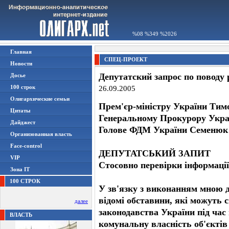
%08 %349 %2026
Главная
СПЕЦ-ПРОЕКТ
Новости
Депутатский запрос по поводу
Досье
100 строк
26.09.2005
Олигархические семьи
Прем'єр-мiнiстру України Ти
Цитаты
Генеральному Прокурору Укра
Дайджест
Голове ФДМ України Семенюк
Организованная власть
Face-control
ДЕПУТАТСЬКИЙ ЗАПИТ
VIP
Стосовно перевiрки iнформацi
Зона IT
100 СТРОК
У зв'язку з виконанням мною 
вiдомi обставини, якi можуть 
далее
законодавства України пiд час
ВЛАСТЬ
комунальну власнiсть об'єктiв