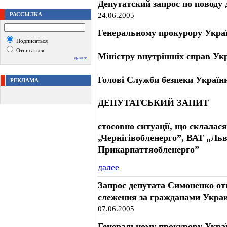
Депутатский запрос по поводу
РАССЫЛКА
24.06.2005
Генеральному прокурору Укра
Подписаться
Отписаться
Міністру внутрішніх справ Ук
далее
Голові Служби безпеки Україн
РЕКЛАМА
ДЕПУТАТСЬКИЙ ЗАПИТ
стосовно ситуації, що склала
„Чернігівобленерго”, ВАТ „Льв
Прикарпаттяобленерго”
далее
Запрос депутата Симоненко о
слежения за гражданами Укра
07.06.2005
Генеральному прокурору Укра