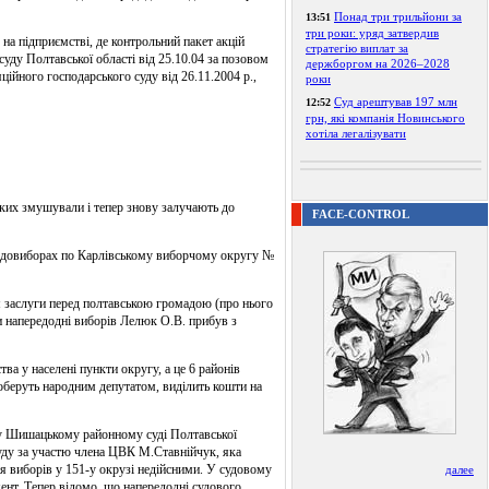
Понад три трильйони за
13:51
три роки: уряд затвердив
 на підприємстві, де контрольний пакет акцій
стратегію виплат за
уду Полтавської області від 25.10.04 за позовом
держборгом на 2026–2028
йного господарського суду від 26.11.2004 р.,
роки
Суд арештував 197 млн
12:52
грн, які компанія Новинського
хотіла легалізувати
ких змушували і тепер знову залучають до
FACE-CONTROL
а довиборах по Карлівському виборчому округу №
ам заслуги перед полтавською громадою (про нього
ди напередодні виборів Лелюк О.В. прибув з
ва у населені пункти округу, а це 6 районів
о оберуть народним депутатом, виділить кошти на
я у Шишацькому районному суді Полтавської
уду за участю члена ЦВК М.Ставнійчук, яка
я виборів у 151-у окрузі недійсними. У судовому
далее
ент. Тепер відомо, що напередодні судового