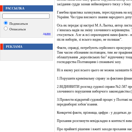
засідання суддя зазнав неймовірного тиску з боку 
РАССЫЛКА
Ганебна практика залякувань, переслідувань на к
України. Чи гідна високого звання народного депу
Подписаться
Ось як передає ці настрої М.А.Льотка, автор лист
Отписаться
з’явилась надія на зміну злочинного керівництва.
далее
стосуються. Але ж всі оприлюднені нами факти - не
після виборів, зі всього видно, не полишає".
РЕКЛАМА
Факти, справді, потребують серйозного прокурорс
Тим часом обізнаним полтавцям, тим же працівник
облаштування „королівських баз" відпочинку тощо
господарства Полтавщини і споживачі зазу.
Ні в якому разі всього цього не можна залишити
1.Порушити кримінальну справу за фактами фінанс
2.ВІДИ0ВИТИ розгляд судової справи №2-587 про 
злочинного порушення виборчого законодавства (п
З.Провести відкритий судовий процес у Полтаві н
передвиборні зобов’язання.
Конкретні факти, прізвища, цифри - у додатках до 
Прохання розглянути невідкладно в контексті вим
Про прийняті рішення і вжиті заходи прохання на