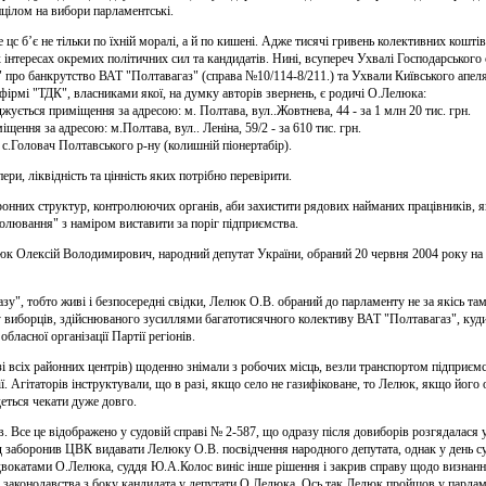
ицілом на вибори парламентські.
 цс б’є не тільки по їхній моралі, а й по кишені. Адже тисячі гривень колективних коштів
інтересах окремих політичних сил та кандидатів. Нині, всупереч Ухвалі Господарського с
ро банкрутство ВАТ "Полтавагаз" (справа №10/114-8/211.) та Ухвали Київського апеляці
фірмі "ТДК", власниками якої, на думку авторів звернень, є родичі О.Лелюка:
ується приміщення за адресою: м. Полтава, вул..Жовтнева, 44 - за 1 млн 20 тис. грн.
ення за адресою: м.Полтава, вул.. Леніна, 59/2 - за 610 тис. грн.
с.Головач Полтавського р-ну (колишній піонертабір).
пери, ліквідність та цінність яких потрібно перевірити.
онних структур, контролюючих органів, аби захистити рядових найманих працівників, я
полювання" з наміром виставити за поріг підприємства.
люк Олексій Володимирович, народний депутат України, обраний 20 червня 2004 року н
у", тобто живі і безпосередні свідки, Лелюк О.В. обраний до парламенту не за якісь т
упу виборців, здійснюваного зусиллями багатотисячного колективу ВАТ "Полтавагаз", ку
бласної організації Партії регіонів.
 зі всіх районних центрів) щоденно знімали з робочих місць, везли транспортом підприємст
ії. Агітаторів інструктували, що в разі, якщо село не газифіковане, то Лелюк, якщо йог
деться чекати дуже довго.
в. Все це відображено у судовій справі № 2-587, що одразу після довиборів розгядалас
д заборонив ЦВК видавати Лелюку О.В. посвідчення народного депутата, однак у день с
вокатами О.Лелюка, суддя Ю.А.Колос виніс інше рішення і закрив справу щодо визнанн
 законодавства з боку кандидата у депутати О.Лелюка. Ось так Лелюк пройшов у парлам