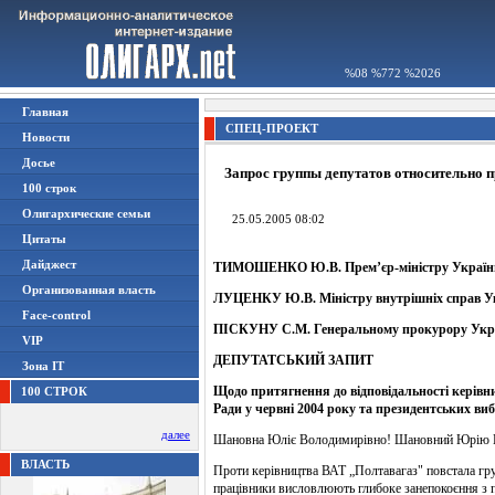
%08 %772 %2026
Главная
СПЕЦ-ПРОЕКТ
Новости
Досье
Запрос группы депутатов относительно 
100 строк
Олигархические семьи
25.05.2005 08:02
Цитаты
Дайджест
ТИМОШЕНКО Ю.В. Прем’єр-міністру Україн
Организованная власть
ЛУЦЕНКУ Ю.В. Міністру внутрішніх справ У
Face-control
ПІСКУНУ С.М. Генеральному прокурору Укр
VIP
ДЕПУТАТСЬКИЙ ЗАПИТ
Зона IT
Щодо притягнення до відповідальності керівни
100 СТРОК
Ради у червні 2004 року та президентських виб
далее
Шановна Юліє Володимирівно! Шановний Юрію В
ВЛАСТЬ
Проти керівництва ВАТ „Полтавагаз" повстала груп
працівники висловлюють глибоке занепокоєння з пр