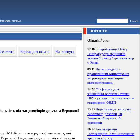
Написать письмо
Поиск
НОВОСТИ
Oligarh.News
Співробітниця Офісу
17:40
се статьи
Версия для печати
На главную
Генпрокурора Луцишина
вказала “оренду” двох квартир
у Києві
Після скандалу з
09:31
бронюванням Мінветеранів
запроваджує моніторинг
кадрових рішень
Мінфін услід за
14:22
зниженням облікової ставки
НБУ суттєво опустив ставки за
гривневими ОВДП
Підготовка до виборів?
15:13
льність під час довиборів депутата Верховної
Bloomberg розповів, як
Зеленський шукає собі
союзників
Голові фракції
16:14
, у ЗМІ. Керівники середньої ланки та рядові
"Батьківщина" Юлії Тимошенко
Верховної Ради, напередодні та під час виборів
вручили підозру