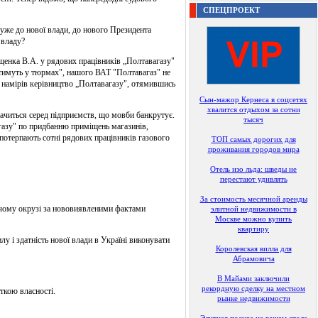
СПЕЦПРОЕКТ
уже до нової влади, до нового Президента
 владу?
Ющенка В.А. у рядових працівників „Полтавагазу"
дітимуть у тюрмах", нашого ВАТ "Полтавагаз" не
их намірів керівництво „Полтавагазу", отямившись
Сын-мажор Кернеса в соцсетях
хвалится отдыхом за сотни
начиться серед підприємств, що мовби банкрутує.
тысяч
газу" по придбанню приміщень магазинів,
потерпають сотні рядових працівників газового
ТОП самых дорогих для
проживания городов мира
Отель изо льда: шведы не
перестают удивлять
За стоимость месячной аренды
рчому окрузі за нововиявленими фактами
элитной недвижимости в
Москве можно купить
квартиру
 і здатність нової влади в Україні виконувати
Королевская вилла для
Абрамовича
В Майами заключили
рекордную сделку на местном
ткою власності.
рынке недвижимости