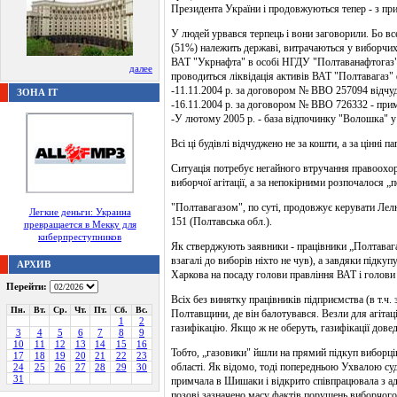
Президента України і продовжуються тепер - з пр
У людей урвався терпець і вони заговорили. Бо все
(51%) належить державі, витрачаються у виборчих 
ВАТ "Укрнафта" в особі НГДУ "Полтаванафтогаз" п
далее
проводиться ліквідація активів ВАТ "Полтавагаз" 
-11.11.2004 р. за договором № ВВО 257094 відчудж
ЗОНА IT
-16.11.2004 р. за договором № ВВО 726332 - приміщ
-У лютому 2005 р. - база відпочинку "Волошка" у 
Всі ці будівлі відчуджено не за кошти, а за цінні па
Ситуація потребує негайного втручання правоохор
виборчої агітації, а за непокірними розпочалося „
"Полтавагазом", по суті, продовжує керувати Ле
Легкие деньги: Украина
151 (Полтавська обл.).
превращается в Мекку для
киберпреступников
Як стверджують заявники - працівники „Полтавагаз
взагалі до виборів ніхто не чув), а завдяки підк
АРХИВ
Харкова на посаду голови правління ВАТ і голови о
Перейти:
Всіх без винятку працівників підприємства (в т.ч.
Пн.
Вт.
Ср.
Чт.
Пт.
Сб.
Вс.
Полтавщини, де він балотувався. Везли для агітац
1
2
газифікацію. Якщо ж не оберуть, газифікації дове
3
4
5
6
7
8
9
10
11
12
13
14
15
16
Тобто, „газовики" йшли на прямий підкуп виборці
17
18
19
20
21
22
23
області. Як відомо, тоді попередньою Ухвалою су
24
25
26
27
28
29
30
31
примчала в Шишаки і відкрито співпрацювала з ад
позові зазначено масу фактів порушень виборчого