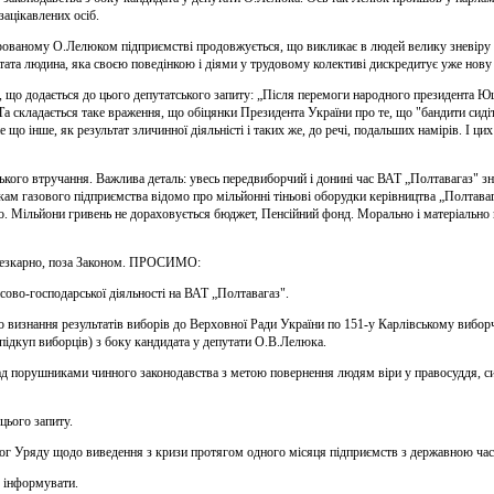
зацікавлених осіб.
ерованому О.Лелюком підприємстві продовжується, що викликає в людей велику зневіру 
тата людина, яка своєю поведінкою і діями у трудовому колективі дискредитує уже нову
а, що додається до цього депутатського запиту: „Після перемоги народного президента 
 Та складається таке враження, що обіцянки Президента України про те, що "бандити си
 що інше, як результат зличинної діяльністі і таких же, до речі, подальших намірів. І ц
ького втручання. Важлива деталь: увесь передвиборчий і донині час ВАТ „Полтавагаз" з
ам газового підприємства відомо про мільйонні тіньові оборудки керівництва „Полтава
. Мільйони гривень не дораховується бюджет, Пенсійний фонд. Морально і матеріально 
 безкарно, поза Законом. ПРОСИМО:
ово-господарської діяльності на ВАТ „Полтавагаз".
визнання результатів виборів до Верховної Ради України по 151-у Карлівському вибо
ідкуп виборців) з боку кандидата у депутати О.В.Лелюка.
ад порушниками чинного законодавства з метою повернення людям віри у правосуддя, силу
цього запиту.
ог Уряду щодо виведення з кризи протягом одного місяця підприємств з державною час
с інформувати.