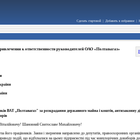
Сделать стартовой
|
Добавить в избранное
|
привлечения к ответственности руководителей ОАО «Полтавагаз»
В
и
країни
аїни
ків ВАТ „Полтавагаз" за розкрадання державного майна і коштів, антизаконну дія
орів
італійовичу! Шановний Святославе Михайловичу!
а його працівників. Заяви і звернення направлено до депутатів, правоохоронних органів
иводу подій, що відбувалися на цьому підприємстві під час минулорічних довиборів до 