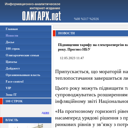
%08 %517 %2026
Главная
НОВОСТИ
Новости
Досье
Підвищення тарифу на електроенергію в
100 строк
року. Прогноз НБУ
Олигархические семьи
12.05.2023 11:47
Цитаты
Дайджест
Припускається, що мораторій на 
Организованная власть
теплопостачання завершиться ли
Face-control
Цього року можуть підвищити та
VIP
супроводжуватись розширенням с
Зона IT
інфляційному звіті Національног
100 СТРОК
«На прогнозному горизонті ріве
далее
насамперед урядові рішення з п
ВЛАСТЬ
ринкових рівнів у зв’язку з пот