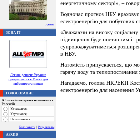
енергетичному секторі», – говор
Водночас прогноз НБУ враховує
електроенергію для побутових с
далее
«Зважаючи на високу соціальну з
ЗОНА IT
підвищення буде поетапним і тр
супроводжуватиметься розширен
в НБУ.
Натомість припускається, що мо
гарячу воду та теплопостачання
Легкие деньги: Украина
превращается в Мекку для
Нагадаємо, голова НКРЕКП Кост
киберпреступников
електроенергію для населення Ук
ГОЛОСОВАНИЕ
В ближайшее время отношения с
Россией:
Ухудшатся;
Улучшатся;
Не изменятся.
Голосовать
|
Результаты
АРХИВ