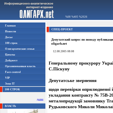
%08 %405 %2026
Главная
СПЕЦ-ПРОЕКТ
Новости
Досье
Депутатский запрос по поводу публикац
100 строк
oligarh.net
Олигархические семьи
12.08.2005 08:08
Цитаты
Дайджест
Генеральному прокурору Укра
Организованная власть
С.Піскуну
Face-control
VIP
Депутатське звернення
Зона IT
щодо перевірки оприлюдненої і
100 СТРОК
укладання контракту № 75В-200
далее
металопродукції замовнику Tr
Рудьковского Миколи Микола
ВЛАСТЬ