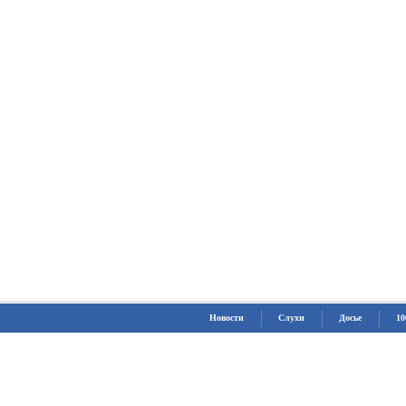
Новости
Слухи
Досье
10