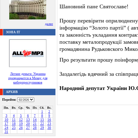
Шановний пане Святославе!
Прошу перевірити оприлюднену 0
далее
інформацію “Золото партії” ( а
ЗОНА IT
та законність укладання контрак
поставку металопродукції замов
громадянина Рудьковского Мик
Про результати прошу поінформ
Заздалегідь вдячний за співпра
Легкие деньги: Украина
превращается в Мекку для
киберпреступников
Народний депутат України Ю.
АРХИВ
Перейти:
Пн.
Вт.
Ср.
Чт.
Пт.
Сб.
Вс.
1
2
3
4
5
6
7
8
9
10
11
12
13
14
15
16
17
18
19
20
21
22
23
24
25
26
27
28
29
30
31