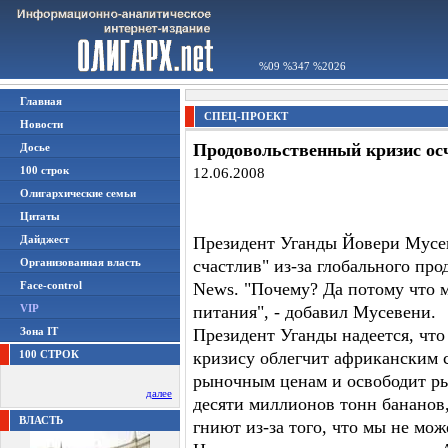
%09 %347 %2026
Главная
СПЕЦ-ПРОЕКТ
Новости
Продовольственный кризис ос
Досье
100 строк
12.06.2008
Олигархические семьи
Цитаты
Дайджест
Президент Уганды Йовери Мусев
Организованная власть
счастлив" из-за глобального пр
Face-control
News. "Почему? Да потому что 
VIP
питания", - добавил Мусевени.
Зона IT
Президент Уганды надеется, чт
100 СТРОК
кризису облегчит африканским 
рыночным ценам и освободит ры
далее
десяти миллионов тонн бананов
ВЛАСТЬ
гниют из-за того, что мы не мо