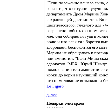
"Если положение вашего сына, с
означать, что ситуация улучшила
департамента Дром Марине Ходо
сохраняющей достоинство. Во вр
шестичасового, тяжелого для 7
разрешено побыть с сыном всего
мае, она собирается туда в кон
волю и изо всех сил борется вме
здоровьем, беспокоится его мать
Марина не обращалась к презид
или амнистии. "Если Миша скаже
адвокатов "МБХ" Юрий Шмидт ут
помиловании или амнистии со с
корки до корки изучивший конс
что помилование возможно и без
Le Figaro
далее
Подарки олигархов