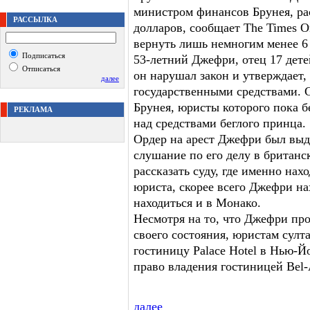
министром финансов Брунея, ра
РАССЫЛКА
долларов, сообщает The Times O
вернуть лишь немногим менее 6
Подписаться
53-летний Джефри, отец 17 детей
Отписаться
он нарушал закон и утверждает,
далее
государственными средствами. 
Брунея, юристы которого пока 
РЕКЛАМА
над средствами беглого принца.
Ордер на арест Джефри был выда
слушание по его делу в британс
рассказать суду, где именно нах
юриста, скорее всего Джефри на
находиться и в Монако.
Несмотря на то, что Джефри пр
своего состояния, юристам султ
гостиницу Palace Hotel в Нью-Й
право владения гостиницей Bel-
далее