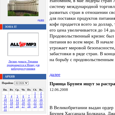
Напомним, в мае лидеры стран 
систему международной торговл
развитых стран в отношении св
для поставки продуктов питания
далее
кофе продается всего за доллар
ЗОНА IT
его цена увеличивается до 14 до
Продовольственный кризис был 
питания во всем мире. В начале
угрожает мировой безопасности,
забастовки в ряде стран. В кон
на борьбу с продовольственным 
Легкие деньги: Украина
превращается в Мекку для
киберпреступников
далее
АРХИВ
Принца Брунея ищут за растра
Перейти:
12.06.2008
Пн.
Вт.
Ср.
Чт.
Пт.
Сб.
Вс.
1
2
3
4
5
6
7
8
9
10
11
12
13
14
15
16
17
18
19
20
21
22
23
24
25
26
27
28
29
30
В Великобритании выдан ордер 
31
Брунея Хассанала Болкиаха. Дже