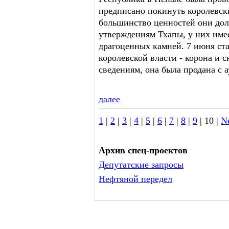
предписано покинуть королевск
большинство ценностей они дол
утверждениям Тхапы, у них имее
драгоценных камней. 7 июня ста
королевской власти - корона и 
сведениям, она была продана с 
далее
1
|
2
|
3
|
4
|
5
|
6
|
7
|
8
|
9
| 10 |
N
Архив спец-проектов
Депутатские запросы
Нефтяной передел