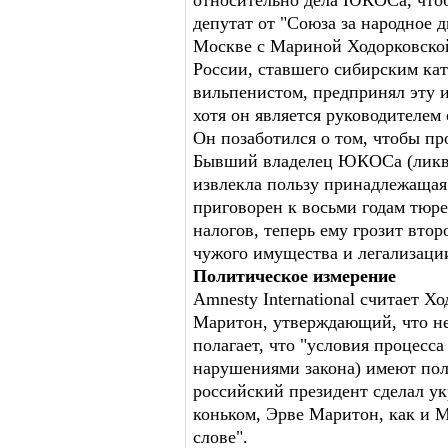
относительно дела ЮКОСа, чтоб
депутат от "Союза за народное 
Москве с Мариной Ходорковской
России, ставшего сибирским к
вильпенистом, предпринял эту 
хотя он является руководителем
Он позаботился о том, чтобы п
Бывший владелец ЮКОСа (ликви
извлекла пользу принадлежащая 
приговорен к восьми годам тюре
налогов, теперь ему грозит вто
чужого имущества и легализаци
Политическое измерение
Amnesty International считает 
Маритон, утверждающий, что не
полагает, что "условия процесс
нарушениями закона) имеют пол
российский президент сделал ук
коньком, Эрве Маритон, как и М
слове".