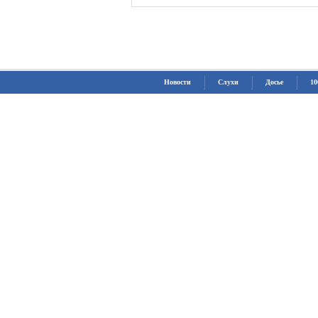
Новости
Слухи
Досье
10