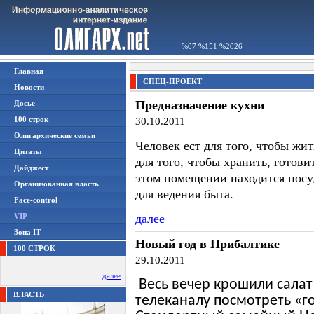
%07 %151 %2026
Главная
СПЕЦ-ПРОЕКТ
Новости
Предназначение кухни
Досье
100 строк
30.10.2011
Олигархические семьи
Человек ест для того, чтобы жит
Цитаты
для того, чтобы хранить, готови
Дайджест
этом помещении находится посуд
Организованная власть
для ведения быта.
Face-control
VIP
далее
Зона IT
Новый год в Прибалтике
100 СТРОК
29.10.2011
далее
Весь вечер крошили салат
ВЛАСТЬ
телеканалу посмотреть «г