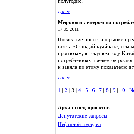
полугодие.
далее
Мировым лидером по потребле
17.05.2011
Последние новости о рынке пре
газета «Сяньдай куайбао», ссыл
прогнозам, в текущем году Кита
потребленных предметов роско
и заняла по этому показателю в
далее
1
|
2
| 3 |
4
|
5
|
6
|
7
|
8
|
9
|
10
|
N
Архив спец-проектов
Депутатские запросы
Нефтяной передел