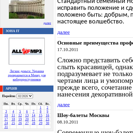
Стандартный семейный Но
исправить положение и сд
положено быть: добрым, 
настоящее волшебство.
далее
ЗОНА IT
далее
Основные преимущества проф
17.10.2011
Сложно представить себ
слыть красавицей, однак
Легкие деньги: Украина
подразумевает не тольк
превращается в Мекку для
чертами лица и умопомр
киберпреступников
прежде всего, сочетани
АРХИВ
нанесения декоративной
Перейти:
далее
Пн.
Вт.
Ср.
Чт.
Пт.
Сб.
Вс.
1
2
3
4
5
6
7
8
9
Шоу-балеты Москвы
10
11
12
13
14
15
16
17
18
19
20
21
22
23
08.10.2011
24
25
26
27
28
29
30
31
Современные шоу-балет