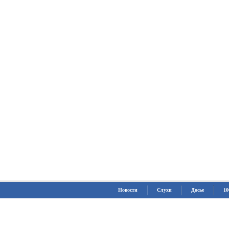
Новости
Слухи
Досье
10