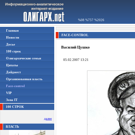
%08 %757 %2026
Главная
FACE-CONTROL
Новости
Досье
Василий Цушко
100 строк
Олигархические семьи
05.02.2007 13:21
Цитаты
Дайджест
Организованная власть
Face-control
VIP
Зона IT
100 СТРОК
далее
ВЛАСТЬ