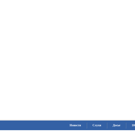
Новости
Слухи
Досье
10