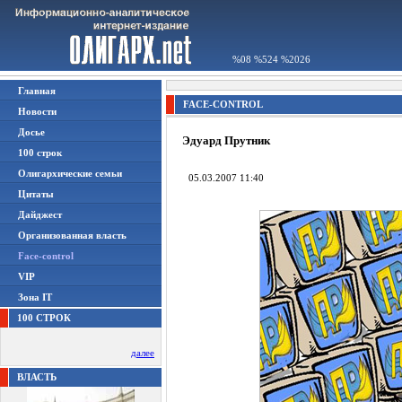
%08 %524 %2026
Главная
FACE-CONTROL
Новости
Досье
Эдуард Прутник
100 строк
Олигархические семьи
05.03.2007 11:40
Цитаты
Дайджест
Организованная власть
Face-control
VIP
Зона IT
100 СТРОК
далее
ВЛАСТЬ