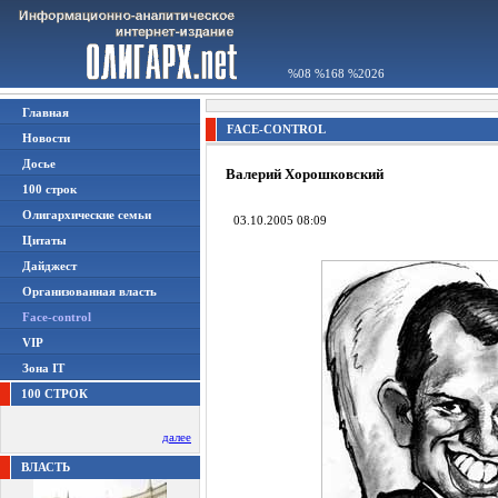
%08 %168 %2026
Главная
FACE-CONTROL
Новости
Досье
Валерий Хорошковский
100 строк
Олигархические семьи
03.10.2005 08:09
Цитаты
Дайджест
Организованная власть
Face-control
VIP
Зона IT
100 СТРОК
далее
ВЛАСТЬ