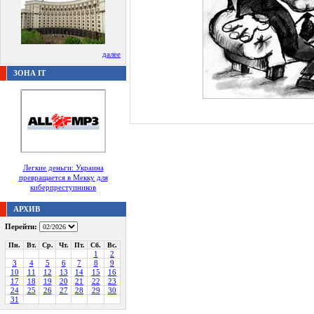
далее
ЗОНА IT
Легкие деньги: Украина
превращается в Мекку для
киберпреступников
АРХИВ
Перейти:
Пн.
Вт.
Ср.
Чт.
Пт.
Сб.
Вс.
1
2
3
4
5
6
7
8
9
10
11
12
13
14
15
16
17
18
19
20
21
22
23
24
25
26
27
28
29
30
31