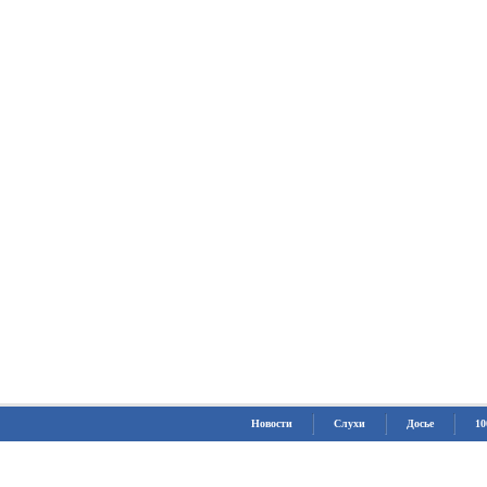
Новости
Слухи
Досье
10