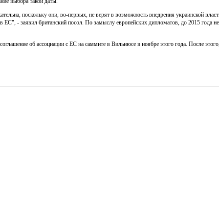
ние выбора такой даты.
тельна, поскольку они, во-первых, не верят в возможность внедрения украинской власть
в ЕС", - заявил британский посол. По замыслу европейских дипломатов, до 2015 года н
глашение об ассоциации с ЕС на саммите в Вильнюсе в ноябре этого года. После этого,