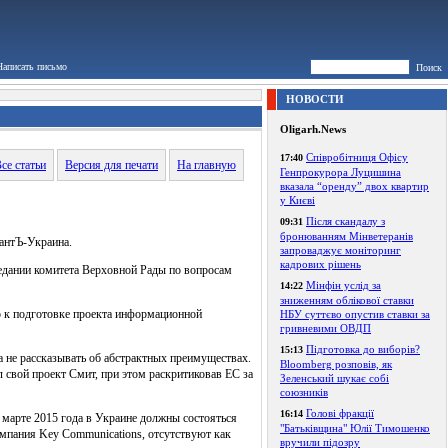
Написать письмо
Поиск
НОВОСТИ
Oligarh.News
Співробітниця Офісу
17:40
се статьи
Версия для печати
На главную
Генпрокурора Луцишина
вказала “оренду” двох квартир
у Києві
Після скандалу з
09:31
бронюванням Мінветеранів
антЪ-Украина.
запроваджує моніторинг
кадрових рішень
седании комитета Верховной Рады по вопросам
Мінфін услід за
14:22
зниженням облікової ставки
ло к подготовке проекта информационной
НБУ суттєво опустив ставки за
гривневими ОВДП
Підготовка до виборів?
15:13
 не рассказывать об абстрактных преимуществах.
Bloomberg розповів, як
 свой проект Смит, при этом раскритиковав ЕС за
Зеленський шукає собі
союзників
Голові фракції
16:14
в марте 2015 года в Украине должны состояться
"Батьківщина" Юлії Тимошенко
омпания Key Communications, отсутствуют как
вручили підозру