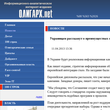
%08 %563 %2026
Главная
НОВОСТИ
Новости
Досье
Украинцам расскажут о преимуществах 
100 строк
Олигархические семьи
11.04.2013 13:36
Цитаты
Дайджест
В Украине будет реализована информационная ка
Организованная власть
Как пишет издание, стратегия информирования об
Face-control
европейской интеграции стало. На заседание был
VIP
Европейские дипломаты рассказали, что уже начал
кампании. Западные доноры, пишет газета, намере
Зона IT
100 СТРОК
"Мы убеждены, что Соглашение создаст массу пре
Следует говорить о стандартах охраны окружающей
неконкретность подобных программ в прошлом.
далее
План деятельности, направленной на рост поддержк
ВЛАСТЬ
очередные президентские выборы. Однако в текст