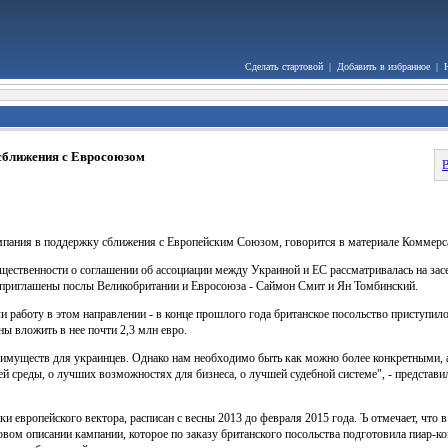
Сделать стартовой
|
Добавить в избранное
|
сближения с Евросоюзом
В
мпания в поддержку сближения с Европейским Союзом, говорится в материале Коммерс
щественности о соглашении об ассоциации между Украиной и ЕС рассматривалась на за
и приглашены послы Великобритании и Евросоюза - Саймон Смит и Ян Томбинский.
и работу в этом направлении - в конце прошлого года британское посольство приступи
ны вложить в нее почти 2,3 млн евро.
имуществ для украинцев. Однако нам необходимо быть как можно более конкретными, а
 среды, о лучших возможностях для бизнеса, о лучшей судебной системе", - представил
и европейского вектора, расписан с весны 2013 до февраля 2015 года. Ъ отмечает, что 
овом описании кампании, которое по заказу британского посольства подготовила пиар-к