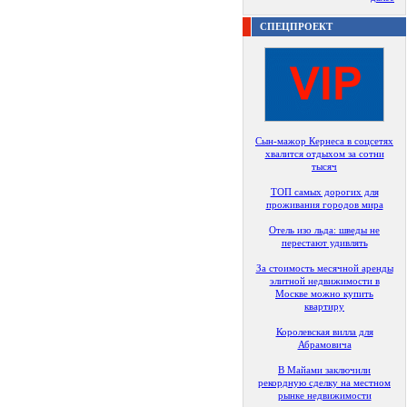
СПЕЦПРОЕКТ
Сын-мажор Кернеса в соцсетях
хвалится отдыхом за сотни
тысяч
ТОП самых дорогих для
проживания городов мира
Отель изо льда: шведы не
перестают удивлять
За стоимость месячной аренды
элитной недвижимости в
Москве можно купить
квартиру
Королевская вилла для
Абрамовича
В Майами заключили
рекордную сделку на местном
рынке недвижимости