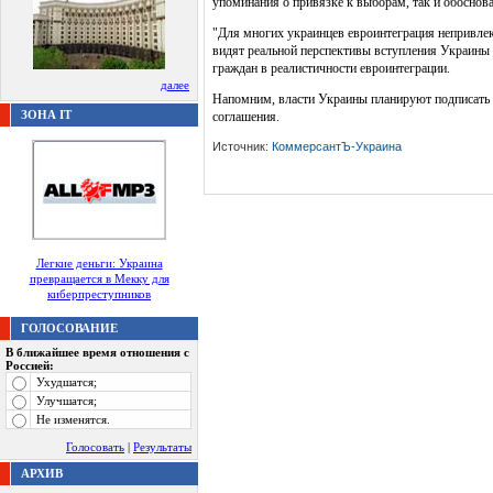
упоминания о привязке к выборам, так и обоснова
"Для многих украинцев евроинтеграция непривлека
видят реальной перспективы вступления Украины 
граждан в реалистичности евроинтеграции.
далее
Напомним, власти Украины планируют подписать со
ЗОНА IT
соглашения.
Источник:
КоммерсантЪ-Украина
Легкие деньги: Украина
превращается в Мекку для
киберпреступников
ГОЛОСОВАНИЕ
В ближайшее время отношения с
Россией:
Ухудшатся;
Улучшатся;
Не изменятся.
Голосовать
|
Результаты
АРХИВ