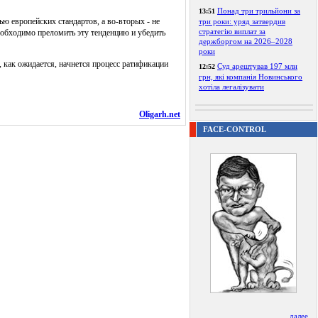
Понад три трильйони за
13:51
ю европейских стандартов, а во-вторых - не
три роки: уряд затвердив
стратегію виплат за
еобходимо преломить эту тенденцию и убедить
держборгом на 2026–2028
роки
 как ожидается, начнется процесс ратификации
Суд арештував 197 млн
12:52
грн, які компанія Новинського
хотіла легалізувати
Oligarh.net
FACE-CONTROL
далее