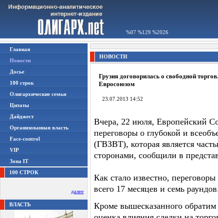
%07 %129 %2026
Главная
НОВОСТИ
Новости
Досье
Грузия договорилась о свободной торгов
100 строк
Евросоюзом
Олигархические семьи
23.07.2013 14:52
Цитаты
Дайджест
Вчера, 22 июля, Европейский С
Организованная власть
переговоры о глубокой и всеоб
Face-control
(ГВЗВТ), которая является час
VIP
сторонами, сообщили в предста
Зона IT
100 СТРОК
Как стало известно, переговор
всего 17 месяцев и семь раундов
далее
Кроме вышесказанного обратим 
ВЛАСТЬ
оценка влияния сделки на торг