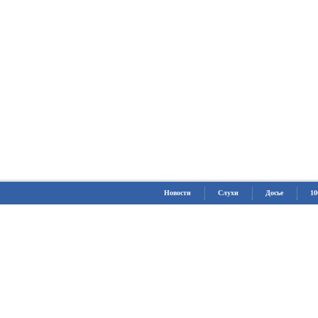
Новости
Слухи
Досье
10