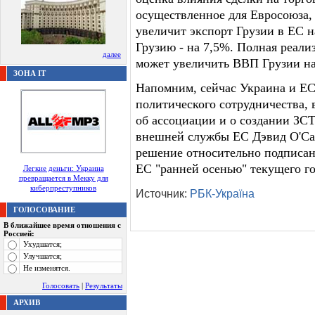
осуществленное для Евросоюза, 
увеличит экспорт Грузии в ЕС н
Грузию - на 7,5%. Полная реали
далее
может увеличить ВВП Грузии на 
ЗОНА IT
Напомним, сейчас Украина и ЕС
политического сотрудничества, 
об ассоциации и о создании ЗСТ
внешней службы ЕС Дэвид О'Сал
решение относительно подписан
ЕС "ранней осенью" текущего го
Легкие деньги: Украина
превращается в Мекку для
киберпреступников
Источник:
РБК-Україна
ГОЛОСОВАНИЕ
В ближайшее время отношения с
Россией:
Ухудшатся;
Улучшатся;
Не изменятся.
Голосовать
|
Результаты
АРХИВ