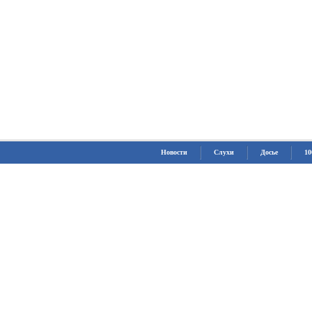
Новости
Слухи
Досье
10