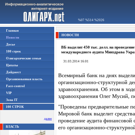
%07 %514 %2026
Главная
НОВОСТИ
Новости
Досье
ВБ выделит 450 тыс. долл. на проведение
100 строк
международного аудита Минздрава Укр
Олигархические семьи
31.03.2014 16:01
Цитаты
Дайджест
Всемирный банк на днях выделит
Организованная власть
организационно-структурной де
Face-control
здравоохранения. Об этом в хо
VIP
здравоохранения Олег Мусий, п
Зона IT
"Проведены предварительные пе
100 СТРОК
Мировой банк выделит средства 
далее
проведение аудита финансовой 
его организационно-структурной
ВЛАСТЬ