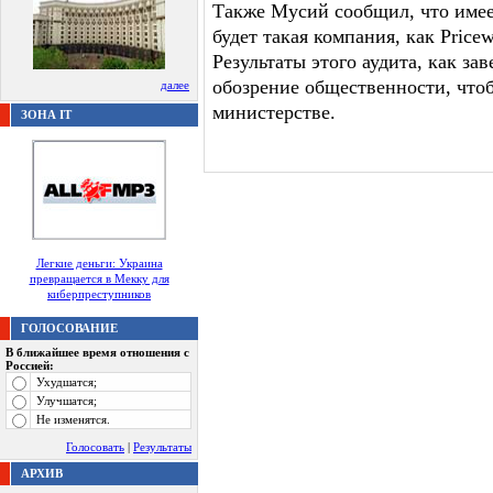
Также Мусий сообщил, что имеет
будет такая компания, как Price
Результаты этого аудита, как за
обозрение общественности, чтоб
далее
министерстве.
ЗОНА IT
Легкие деньги: Украина
превращается в Мекку для
киберпреступников
ГОЛОСОВАНИЕ
В ближайшее время отношения с
Россией:
Ухудшатся;
Улучшатся;
Не изменятся.
Голосовать
|
Результаты
АРХИВ