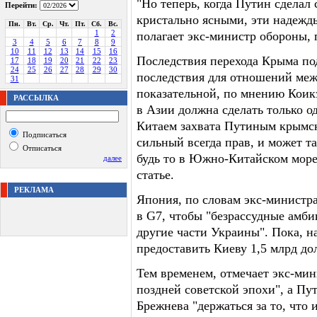
"Но теперь, когда Путин сделал
Перейти:
кристально ясными, эти надежд
Пн.
Вт.
Ср.
Чт.
Пт.
Сб.
Вс.
1
2
полагает экс-министр обороны,
3
4
5
6
7
8
9
10
11
12
13
14
15
16
Последствия перехода Крыма п
17
18
19
20
21
22
23
24
25
26
27
28
29
30
последствия для отношений меж
31
показательной, по мнению Коикэ
РАССЫЛКА
в Азии должна сделать только о
Китаем захвата Путиным крымско
Подписаться
сильный всегда прав, и может т
Отписаться
будь то в Южно-Китайском море 
далее
статье.
РЕКЛАМА
Япония, по словам экс-министра
в G7, чтобы "безрассудные амби
другие части Украины". Пока, н
предоставить Киеву 1,5 млрд д
Тем временем, отмечает экс-мин
поздней советской эпохи", а Пу
Брежнева "держаться за то, что 