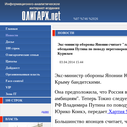
%07 %746 %2026
Главная
НОВОСТИ
Новости
Досье
Экс-министр обороны Японии считает "
100 строк
обещания Путина по поводу переговоров
Курилам
Олигархические семьи
Цитаты
03.04.2014 15:44
Дайджест
Организованная власть
Экс-министр обороны Японии Ю
Face-control
Крыму бандитскими.
VIP
Она предположила, что Россия 
Зона IT
амбициям". Теперь Токио следу
100 СТРОК
РФ Владимира Путина по поводу
Юрико Коикэ, передает
Хартия 
далее
ВЛАСТЬ
Большинство японцев считает, 