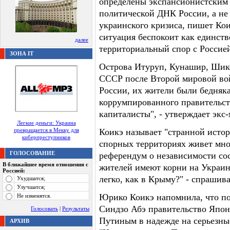
определены экспансионистским 
политической ДНК России, а не
украинского кризиса, пишет Коик
ситуация беспокоит как единст
далее
территориальный спор с Россие
ЗОНА IT
Острова Итуруп, Кунашир, Шико
СССР после Второй мировой войн
России, их жители были бедняк
коррумпированного правительст
капиталисты", - утверждает экс
Легкие деньги: Украина
превращается в Мекку для
Коикэ называет "странной истор
киберпреступников
спорных территориях живет мно
ГОЛОСОВАНИЕ
референдум о независимости сос
В ближайшее время отношения с
жителей имеют корни на Украине
Россией:
легко, как в Крыму?" - спрашив
Ухудшатся;
Улучшатся;
Юрико Коикэ напомнила, что пос
Не изменятся.
Синдзо Абэ правительство Япон
Голосовать
|
Результаты
Путиным в надежде на серьезны
АРХИВ