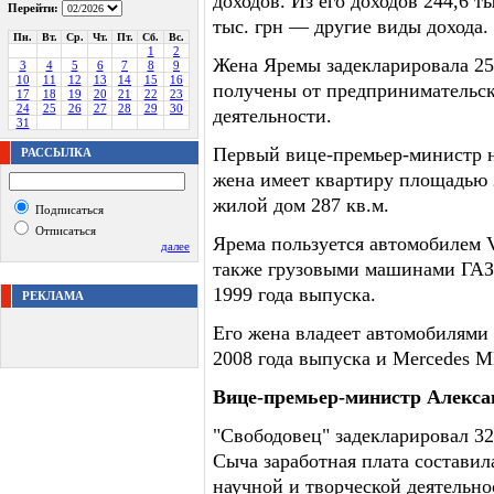
доходов. Из его доходов 244,6 ты
Перейти:
тыс. грн — другие виды дохода.
Пн.
Вт.
Ср.
Чт.
Пт.
Сб.
Вс.
1
2
Жена Яремы задекларировала 252
3
4
5
6
7
8
9
10
11
12
13
14
15
16
получены от предпринимательс
17
18
19
20
21
22
23
24
25
26
27
28
29
30
деятельности.
31
Первый вице-премьер-министр н
РАССЫЛКА
жена имеет квартиру площадью 2
жилой дом 287 кв.м.
Подписаться
Отписаться
Ярема пользуется автомобилем V
далее
также грузовыми машинами ГАЗ 
1999 года выпуска.
РЕКЛАМА
Его жена владеет автомобилями 
2008 года выпуска и Mercedes M
Вице-премьер-министр Алекс
"Свободовец" задекларировал 326
Сыча заработная плата составила
научной и творческой деятельно