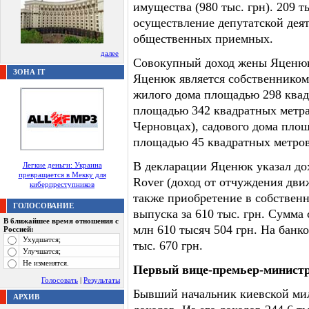
имущества (980 тыс. грн). 209 т
осуществление депутатской деят
общественных приемных.
далее
Совокупный доход жены Яценюка
ЗОНА IT
Яценюк является собственником
жилого дома площадью 298 квад
площадью 342 квадратных метра 
Черновцах), садового дома пло
площадью 45 квадратных метров
В декларации Яценюк указал до
Легкие деньги: Украина
превращается в Мекку для
Rover (доход от отчуждения дви
киберпреступников
также приобретение в собственн
ГОЛОСОВАНИЕ
выпуска за 610 тыс. грн. Сумма
В ближайшее время отношения с
млн 610 тысяч 504 грн. На банк
Россией:
Ухудшатся;
тыс. 670 грн.
Улучшатся;
Не изменятся.
Первый вице-премьер-минист
Голосовать
|
Результаты
Бывший начальник киевской мил
АРХИВ