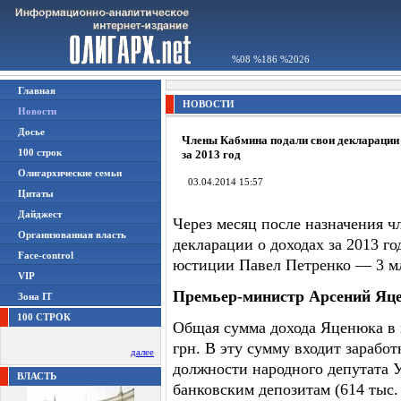
%08 %186 %2026
Главная
НОВОСТИ
Новости
Досье
Члены Кабмина подали свои декларации
100 строк
за 2013 год
Олигархические семьи
03.04.2014 15:57
Цитаты
Дайджест
Через месяц после назначения 
Организованная власть
декларации о доходах за 2013 г
Face-control
юстиции Павел Петренко — 3 мл
VIP
Премьер-министр Арсений Яц
Зона IT
100 СТРОК
Общая сумма дохода Яценюка в п
грн. В эту сумму входит заработ
далее
должности народного депутата У
ВЛАСТЬ
банковским депозитам (614 тыс.