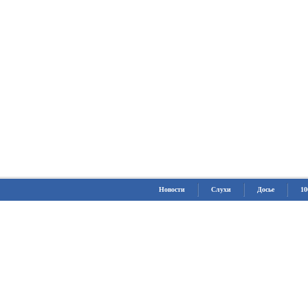
Новости
Слухи
Досье
10