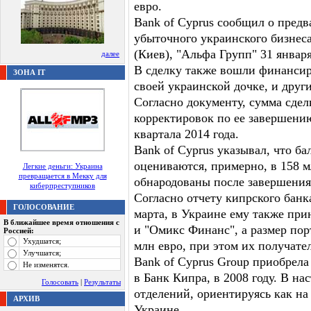
евро.
Bank of Cyprus сообщил о предв
убыточного украинского бизнес
(Киев), "Альфа Групп" 31 января
далее
В сделку также вошли финансир
ЗОНА IT
своей украинской дочке, и друг
Согласно документу, сумма сдел
корректировок по ее завершению
квартала 2014 года.
Bank of Cyprus указывал, что б
оцениваются, примерно, в 158 м
Легкие деньги: Украина
превращается в Мекку для
обнародованы после завершения
киберпреступников
Согласно отчету кипрского банк
ГОЛОСОВАНИЕ
марта, в Украине ему также пр
В ближайшее время отношения с
и "Омикс Финанс", а размер пор
Россией:
Ухудшатся;
млн евро, при этом их получате
Улучшатся;
Bank of Cyprus Group приобрел
Не изменятся.
в Банк Кипра, в 2008 году. В на
Голосовать
|
Результаты
отделений, ориентируясь как н
АРХИВ
Украине.