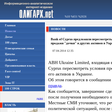
%10 %651 %2026
Главная
НОВОСТИ
Новости
Досье
Bank of Cyprus предложили пересмотреть
100 строк
продажи "дочки" и других активов в Ук
Олигархические семьи
07.04.2014 12:35
Цитаты
Дайджест
ABH Ukraine Limited, входящая 
Организованная власть
Cyprus пересмотреть условия пр
Face-control
его активов в Украине.
VIP
Об этом говорится в сообщении 
Зона IT
правда
.
100 СТРОК
Как сообщается, завершение сд
после получения необходимого о
далее
Местные СМИ уточняют, что речь
ВЛАСТЬ
политической ситуацией, после 