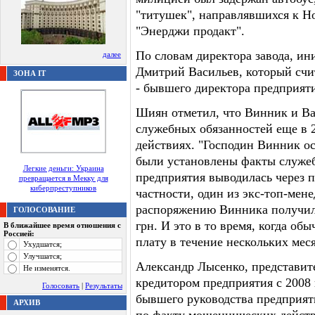
"титушек", направлявшихся к 
"Энерджи продакт".
По словам директора завода, и
далее
Дмитрий Васильев, который сч
ЗОНА IT
- бывшего директора предприяти
Шиян отметил, что Винник и Ва
служебных обязанностей еще в 
действиях. "Господин Винник ос
были установлены факты служеб
Легкие деньги: Украина
предприятия выводилась через 
превращается в Мекку для
киберпреступников
частности, один из экс-топ-мене
распоряжению Винника получил
ГОЛОСОВАНИЕ
грн. И это в то время, когда о
В ближайшее время отношения с
Россией:
плату в течение нескольких мес
Ухудшатся;
Улучшатся;
Александр Лысенко, представите
Не изменятся.
кредитором предприятия с 2008 
Голосовать
|
Результаты
бывшего руководства предприят
АРХИВ