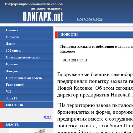
%06 %900 %2026
Главная
НОВОСТИ
Новости
Досье
Попытка захвата газобетонного завода 
100 строк
Каховке
Олигархические семьи
10.04.2014 17:04
Цитаты
Дайджест
Вооруженные боевики самооборо
Организованная власть
предприняли попытку захвата га
Face-control
Новой Каховке. Об этом сегодня
VIP
директор предприятия Николай
Зона IT
"На территорию завода пыталось
100 СТРОК
бронежилетах и форме, вооруже
далее
предприятия вместе с сотрудни
попытку захвата, - сообщил Ши
ВЛАСТЬ
милицией был задержан автобус,