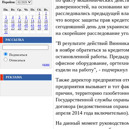
по факту мошеннических действ
Перейти:
доверенностей, на основании к
Пн.
Вт.
Ср.
Чт.
Пт.
Сб.
Вс.
расследовались предыдущей вла
1
2
3
4
5
6
7
8
9
что вопрос защиты прав кредито
10
11
12
13
14
15
16
17
18
19
20
21
22
23
сегодняшний день для украинск
24
25
26
27
28
29
30
31
на скорейшее расследование уго
РАССЫЛКА
"В результате действий Винни
в ноябре обратиться за кредито
Подписаться
остановленной работы. Предыд
Отписаться
офисное оборудование, оргтехни
далее
ездили на работу", - подчеркнул
РЕКЛАМА
Также директор предприятия отм
предприятия вызывает и тот факт
причин, территорию газобетонн
Государственной службы охраны
договора (ведомственная охрана 
апреля 2014 года включительно)
На данный момент руководством