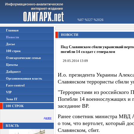
%07 %527 %2026
Главная
НОВОСТИ
Новости
Досье
Под Славянском сбили украиснкий верто
100 строк
погибли 14 солдат с генералом
Олигархические семьи
29.05.2014 13:09
Цитаты
Дайджест
И.о. президента Украины Алекс
Организованная власть
Славянском террористы сбили у
Face-control
"Террористами из российского 
VIP
Погибли 14 военнослужащих и г
Зона IT
заседание ВР.
100 СТРОК
Ранее советник министра МВД 
далее
о том, что вертолет, который до
ВЛАСТЬ
Славянском, сбит.