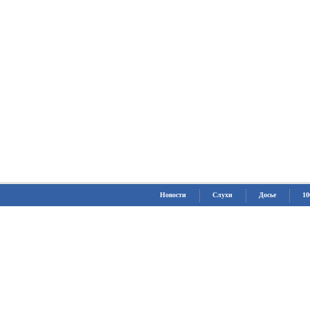
Новости
Слухи
Досье
10