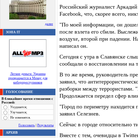
Российский журналист Аркадий 
Facebook, что, скорее всего, ни
"По моей информации, он дошел 
далее
после взлета его сбили. Выслеж
ЗОНА IT
воздухе, второй при падении. Н
написал он.
Сегодня с утра в Славянске сл
сообщали о восстановлении на
В то же время, руководитель пр
Легкие деньги: Украина
превращается в Мекку для
заявил, что антитеррористическо
киберпреступников
разборки между террористами. 
ГОЛОСОВАНИЕ
Продолжается передел сфер влиян
В ближайшее время отношения с
Россией:
"Город по периметру находится 
Ухудшатся;
Улучшатся;
заявил Селезнев.
Не изменятся.
Сейчас в городе относительно т
Голосовать
|
Результаты
АРХИВ
Вместе с тем, очевидцы в Twitte