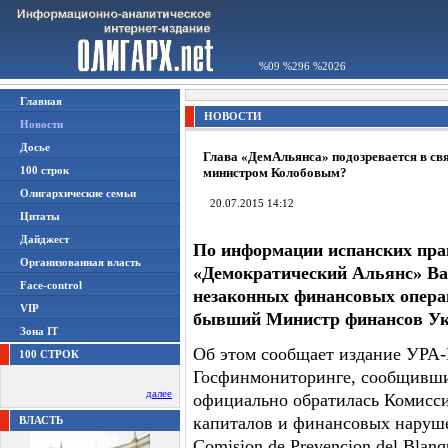
%09 %296 %2026
Главная
НОВОСТИ
Новости
Досье
Глава «ДемАльянса» подозревается в связ
100 строк
министром Колобовым?
Олигархические семьи
20.07.2015 14:12
Цитаты
Дайджест
По информации испанских пра
Организованная власть
«Демократический Альянс» Ва
Face-control
незаконных финансовых опера
VIP
бывший Министр финансов У
Зона IT
Об этом сообщает издание УРА-
100 СТРОК
Госфинмониторинге, сообщивши
далее
официально обратилась Комисс
капиталов и финансовых нарушени
ВЛАСТЬ
Comision de Prevencion del Blanqu