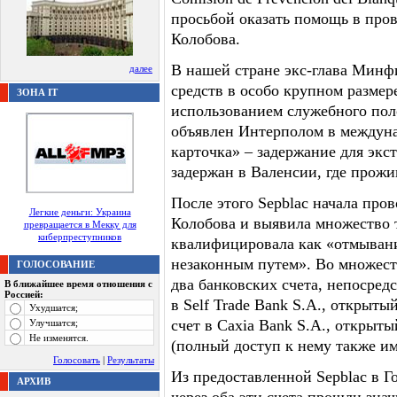
просьбой оказать помощь в про
Колобова.
В нашей стране экс-глава Мин
далее
средств в особо крупном размер
ЗОНА IT
использованием служебного поло
объявлен Интерполом в междуна
карточка» – задержание для экст
задержан в Валенсии, где прожи
После этого Sepblac начала про
Легкие деньги: Украина
Колобова и выявила множество 
превращается в Мекку для
киберпреступников
квалифицировала как «отмывани
незаконным путем». Во множест
ГОЛОСОВАНИЕ
два банковских счета, непосред
В ближайшее время отношения с
Россией:
в Self Trade Bank S.A., открыты
Ухудшатся;
счет в Caxia Bank S.A., открыт
Улучшатся;
Не изменятся.
(полный доступ к нему также им
Голосовать
|
Результаты
Из предоставленной Sepblac в 
АРХИВ