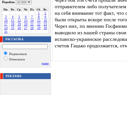
через оба эти счета прошли зна
Перейти:
отправителем либо получателем
Пн.
Вт.
Ср.
Чт.
Пт.
Сб.
Вс.
на себя внимание тот факт, что
1
2
3
4
5
6
7
8
9
были открыты вскоре после того
10
11
12
13
14
15
16
17
18
19
20
21
22
23
Через них, по мнению Госфинм
24
25
26
27
28
29
30
31
выводило из нашей страны свои 
испанско-украинское расследов
РАССЫЛКА
счетов Гацько продолжается, от
Подписаться
Отписаться
далее
РЕКЛАМА