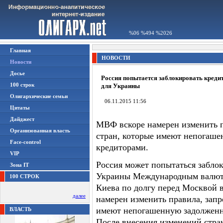
%06 %494 %2026
Главная
НОВОСТИ
Новости
Досье
Россия попытается заблокировать кред
100 строк
для Украины
Олигархические семьи
06.11.2015 11:56
Цитаты
Дайджест
МВФ вскоре намерен изменить 
Организованная власть
стран, которые имеют непогаш
Face-control
кредиторами.
VIP
Россия может попытаться забло
Зона IT
Украины Международным валют
100 СТРОК
Киева по долгу перед Москвой 
далее
намерен изменить правила, зап
имеют непогашенную задолженн
ВЛАСТЬ
После внесения изменений стран