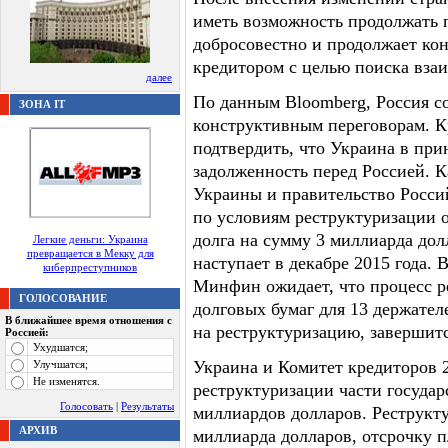
иметь возможность продолжать 
добросовестно и продолжает ко
кредитором с целью поиска вза
далее
По данным Bloomberg, Россия с
ЗОНА IT
конструктивным переговорам. К
подтвердить, что Украина в пр
задолженность перед Россией. 
Украины и правительство Росси
по условиям реструктуризации 
долга на сумму 3 миллиарда до
Легкие деньги: Украина
превращается в Мекку для
наступает в декабре 2015 года. 
киберпреступников
Минфин ожидает, что процесс р
ГОЛОСОВАНИЕ
долговых бумаг для 13 держател
В ближайшее время отношения с
на реструктуризацию, завершитс
Россией:
Ухудшатся;
Украина и Комитет кредиторов 2
Улучшатся;
Не изменятся.
реструктуризации части госуда
Голосовать
|
Результаты
миллиардов долларов. Реструкту
АРХИВ
миллиарда долларов, отсрочку п