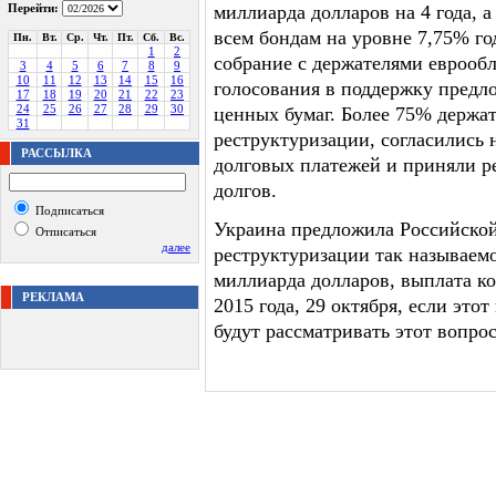
Перейти:
миллиарда долларов на 4 года, 
всем бондам на уровне 7,75% го
Пн.
Вт.
Ср.
Чт.
Пт.
Сб.
Вс.
1
2
собрание с держателями еврооб
3
4
5
6
7
8
9
10
11
12
13
14
15
16
голосования в поддержку предл
17
18
19
20
21
22
23
24
25
26
27
28
29
30
ценных бумаг. Более 75% держа
31
реструктуризации, согласились 
РАССЫЛКА
долговых платежей и приняли р
долгов.
Подписаться
Украина предложила Российско
Отписаться
далее
реструктуризации так называемо
миллиарда долларов, выплата ко
РЕКЛАМА
2015 года, 29 октября, если это
будут рассматривать этот вопрос