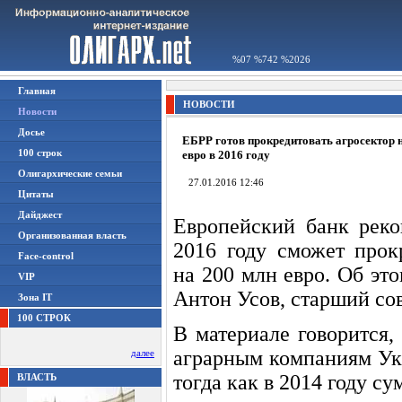
%07 %742 %2026
Главная
НОВОСТИ
Новости
Досье
ЕБРР готов прокредитовать агросектор 
100 строк
евро в 2016 году
Олигархические семьи
27.01.2016 12:46
Цитаты
Дайджест
Европейский банк реко
Организованная власть
2016 году сможет прок
Face-control
на 200 млн евро. Об эт
VIP
Антон Усов, старший со
Зона IT
100 СТРОК
В материале говорится,
аграрным компаниям Ук
далее
тогда как в 2014 году су
ВЛАСТЬ