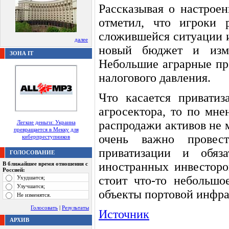
Рассказывая о настроен
отметил, что игроки 
сложившейся ситуации и
далее
новый бюджет и изме
ЗОНА IT
Небольшие аграрные пр
налогового давления.
Что касается приватиз
агросектора, то по мн
распродажи активов не м
Легкие деньги: Украина
превращается в Мекку для
очень важно провес
киберпреступников
приватизации и обяз
ГОЛОСОВАНИЕ
иностранных инвесторо
В ближайшее время отношения с
Россией:
стоит что-то небольшо
Ухудшатся;
Улучшатся;
объекты портовой инфра
Не изменятся.
Голосовать
|
Результаты
Источник
АРХИВ