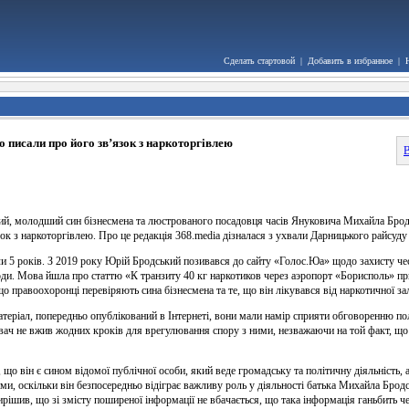
Сделать стартовой
|
Добавить в избранное
|
 писали про його зв’язок з наркоторгівлею
В
й, молодший син бізнесмена та люстрованого посадовця часів Януковича Михайла Бродсь
зок з наркоторгівлею. Про це редакція 368.media дізналася з ухвали Дарницького райсуду
 5 років. З 2019 року Юрій Бродський позивався до сайту «Голос.Юа» щодо захисту честі,
ди. Мова йшла про статтю «К транзиту 40 кг наркотиков через аэропорт «Борисполь»
о правоохоронці перевіряють сина бізнесмена та те, що він лікувався від наркотичної за
еріал, попередньо опублікований в Інтернеті, вони мали намір сприяти обговоренню полі
вач не вжив жодних кроків для врегулювання спору з ними, незважаючи на той факт, що 
, що він є сином відомої публічної особи, який веде громадську та політичну діяльність,
, оскільки він безпосередньо відіграє важливу роль у діяльності батька Михайла Бродсь
вирішив, що зі змісту поширеної інформації не вбачається, що така інформація ганьбить че