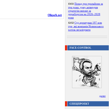
Понад три трильйони за
13:51
три роки: уряд затвердив
стратегію виплат за
держборгом на 2026–2028
Oligarh.net
роки
Суд арештував 197 млн
12:52
грн, які компанія Новинського
хотіла легалізувати
FACE-CONTROL
далее
СПЕЦПРОЕКТ