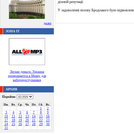
діловій репутації.
У задоволенні позову Бродського було відмовлено
далее
ЗОНА IT
Легкие деньги: Украина
превращается в Мекку для
киберпреступников
АРХИВ
Перейти:
Пн.
Вт.
Ср.
Чт.
Пт.
Сб.
Вс.
1
2
3
4
5
6
7
8
9
10
11
12
13
14
15
16
17
18
19
20
21
22
23
24
25
26
27
28
29
30
31