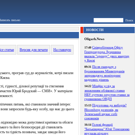
Написать письмо
Поиск
НОВОСТИ
Oligarh.News
Співробітниця Офісу
17:40
се статьи
Версия для печати
На главную
Генпрокурора Луцишина
вказала “оренду” двох квартир
у Києві
Після скандалу з
09:31
бронюванням Мінветеранів
кого, програв суд до журналістів, котрі писали
запроваджує моніторинг
 Києва.
кадрових рішень
 гідності, ділової репутації та стягнення
Мінфін услід за
14:22
зниженням облікової ставки
 причастен Юрий Бродский — СМИ». У матеріали
НБУ суттєво опустив ставки за
лежності.
гривневими ОВДП
тичних питань, які становили значний інтерес
Підготовка до виборів?
15:13
вони запросили будь-яку особу, що має до цього
Bloomberg розповів, як
Зеленський шукає собі
союзників
 а відповідно межа допустимої критики та обсяги
Голові фракції
16:14
кого та його безпосередні дії становлять
"Батьківщина" Юлії Тимошенко
сть та гідність позивача, завдає шкоди його
вручили підозру