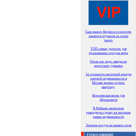
Сын-мажор Кернеса в соцсетях
хвалится отдыхом за сотни
тысяч
ТОП самых дорогих для
проживания городов мира
Отель изо льда: шведы не
перестают удивлять
За стоимость месячной аренды
элитной недвижимости в
Москве можно купить
квартиру
Королевская вилла для
Абрамовича
В Майами заключили
рекордную сделку на местном
рынке недвижимости
Элитная посуда на вашем столе
ГОЛОСОВАНИЕ