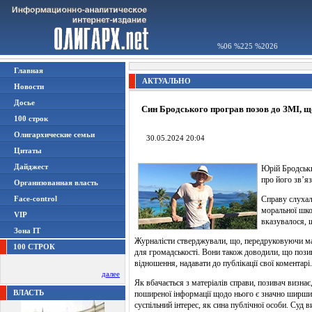
%06 %225 %2026
Главная
АКТУАЛЬНО
Новости
Досье
Син Бродського програв позов до ЗМІ, що
100 строк
Олигархические семьи
30.05.2024 20:04
Цитаты
Дайджест
Юрій Бродськи
про його зв’я
Организованная власть
Face-control
Справу слухали
моральної шко
VIP
вказувалося, щ
Зона IT
Журналісти стверджували, що, передруковуючи мат
100 СТРОК
для громадськості. Вони також доводили, що пози
відношення, надавати до публікації свої коментарі.
далее
Як вбачається з матеріалів справи, позивач визнає
ВЛАСТЬ
поширеної інформації щодо нього є значно ширшими
суспільний інтерес, як сина публічної особи. Суд 