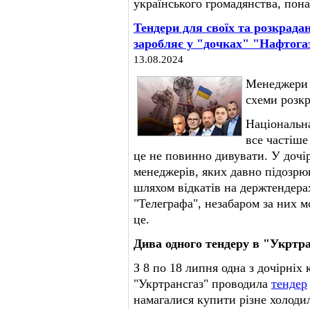
українського громадянства, пона
Тендери для своїх та розкрада
заробляє у "дочках" "Нафтога
13.08.2024
Менеджери 
схеми розк
Національна
все частіш
це не повинно дивувати. У дочі
менеджерів, яких давно підозрю
шляхом відкатів на держтендера
"Телеграфа", незабаром за них м
це.
Дива одного тендеру в "Укртра
З 8 по 18 липня одна з дочірні
"Укртрансгаз" проводила
тендер
намагалися купити різне холоди