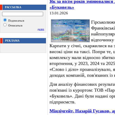
Як за вісім років змінювалися 
«Буковель»
РАССЫЛКА
13.01.2026
Подписаться
Гірськолижн
Отписаться
Франківські
далее
найпопуляр
відпочинку і
РЕКЛАМА
Карпати у січні, скаржилися на 
високі ціни на таксі. Попри те,
комплексу мали відносно збитко
вторгнення, у 2023, 2024 та 202
«Слово і діло» проаналізувало,
доходах компаній, пов'язаних із
Для аналізу фінансових результа
пов'язані із курортом: ТОВ «Па
«Буковель». Дані були надані ор
підприємств.
Міндічгейт, Назарій Гусаков, 