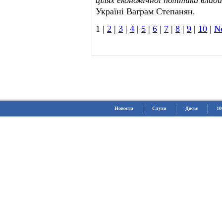
цілях економічної політики влади
Україні Ваграм Степанян.
1 |
2
|
3
|
4
|
5
|
6
|
7
|
8
|
9
|
10
|
N
Новости
Слухи
Досье
10