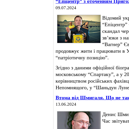
“Епіцентр” з оточенням Приг
09.07.2024
Відомий ук
“Епіцентр” 
скандал чер
зв’язки з 
“Вагнер” Є
продовжує жити і працювати в У
“патріотичну позицію”.
Згідно з даними офіційної біогра
московському “Спартаку”, а у 20
керівництвом російських фахів
Непомнящого, у “Шаньдун Лунен
Втома від Шмигаля. Що не так
13.06.2024
Денис Шмига
Час звітува