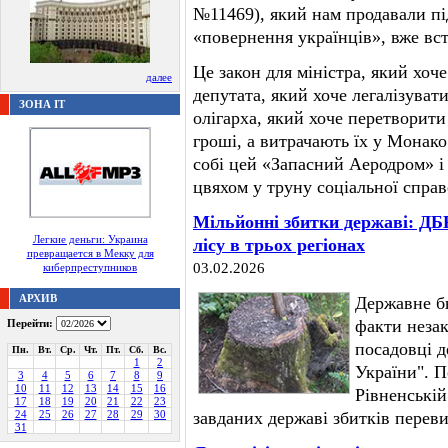
№11469), який нам продавали пі
«повернення українців», вже вст
Це закон для міністра, який хоч
далее
депутата, який хоче легалізуват
ЗОНА IT
олігарха, який хоче перетворити
гроші, а витрачають їх у Монако
собі цей «Запасний Аеродром» і
цвяхом у труну соціальної справ
Мільйонні збитки державі: ДБ
Легкие деньги: Украина
лісу в трьох регіонах
превращается в Мекку для
03.02.2026
киберпреступников
АРХИВ
Державне б
факти незак
Перейти:
посадовці 
Пн.
Вт.
Ср.
Чт.
Пт.
Сб.
Вс.
1
2
України". 
3
4
5
6
7
8
9
10
11
12
13
14
15
16
Рівненській
17
18
19
20
21
22
23
24
25
26
27
28
29
30
завданих державі збитків перев
31