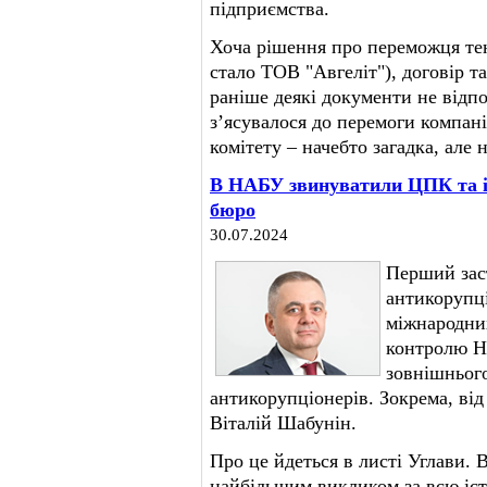
підприємства.
Хоча рішення про переможця те
стало ТОВ "Авгеліт"), договір та
раніше деякі документи не відп
з’ясувалося до перемоги компані
комітету – начебто загадка, але 
В НАБУ звинуватили ЦПК та ін
бюро
30.07.2024
Перший зас
антикорупці
міжнародних
контролю Н
зовнішнього
антикорупціонерів. Зокрема, від
Віталій Шабунін.
Про це йдеться в листі Углави. 
найбільшим викликом за всю іст