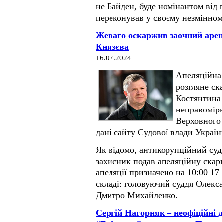
не Байден, буде номінантом від п
переконував у своєму незмінном
Жеваго оскаржив заочний арешт
Князєва
16.07.2024
Апеляційна
розгляне ск
Костянтина 
неправомірн
Верховного 
дані сайту Судової влади Україн
Як відомо, антикорупційний суд
захисник подав апеляційну скарг
апеляції призначено на 10:00 17
складі: головуючий суддя Олекса
Дмитро Михайленко.
Сергій Нагорняк – неофіційні 