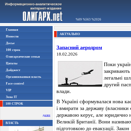
%09 %563 %2026
Главная
АКТУАЛЬНО
Новости
Досье
Запасний аеродром
100 строк
18.02.2026
Олигархические семьи
Цитаты
Поки україн
Дайджест
закривають 
Организованная власть
легальні шл
Face-control
другий пасп
VIP
влади.
Зона IT
В Україні сформувалася нова кас
100 СТРОК
і вмирати за державу (власники є
державою керує, але юридично 
далее
Великій Британії. Вони називаю
ВЛАСТЬ
підготовкою до евакуації. Зако