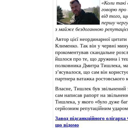
«Коли такі
говорю про
від того, щ
першу чергу
з майже бездоганною репутаціє
Автор цієї неординарної цитати
Клименко. Так він у червні мину
прокоментував скандальне розсл
йшлося про те, що дружина і те
полковника Дмитра Тишлека, маю
з’ясувалося, що сам він корист
партнера ватажка ростовського 
Власне, Тишлек був звільнений з
сам написав рапорт на звільнен
Тишлека, у якого «було дуже баг
серйозним репутаційним ударом 
Завод підсанкційного олігарха
що відомо