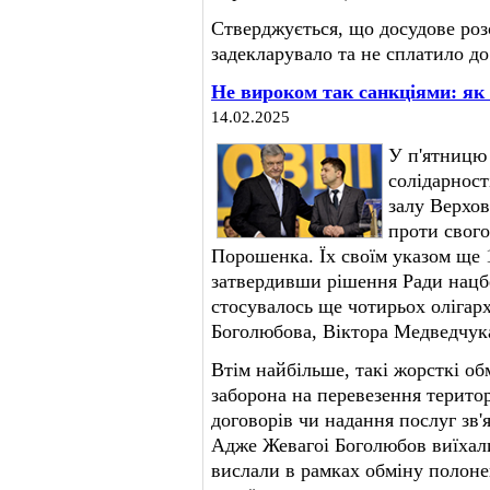
Стверджується, що досудове роз
задекларувало та не сплатило д
Не вироком так санкціями: як
14.02.2025
У п'ятницю
солідарност
залу Верхов
проти свого
Порошенка. Їх своїм указом ще 
затвердивши рішення Ради нацб
стосувалось ще чотирьох олігарх
Боголюбова, Віктора Медведчука
Втім найбільше, такі жорсткі об
заборона на перевезення терито
договорів чи надання послуг зв'
Адже Жевагоі Боголюбов виїхал
вислали в рамках обміну полон