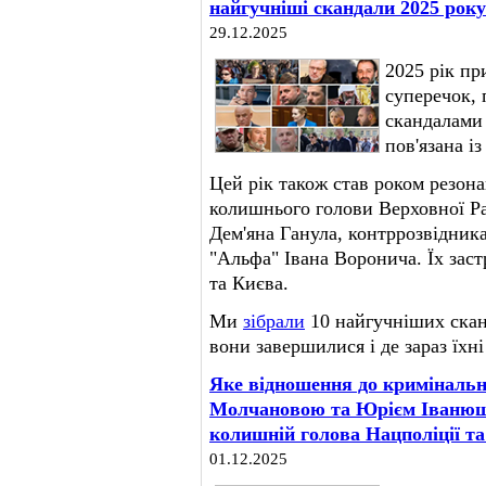
найгучніші скандали 2025 року
29.12.2025
2025 рік пр
суперечок, 
скандалами 
пов'язана і
Цей рік також став роком резон
колишнього голови Верховної Ра
Дем'яна Ганула, контррозвідник
"Альфа" Івана Воронича. Їх зас
та Києва.
Ми
зібрали
10 найгучніших сканд
вони завершилися і де зараз їхні
Яке відношення до кримінально
Молчановою та Юрієм Іванюще
колишній голова Нацполіції т
01.12.2025