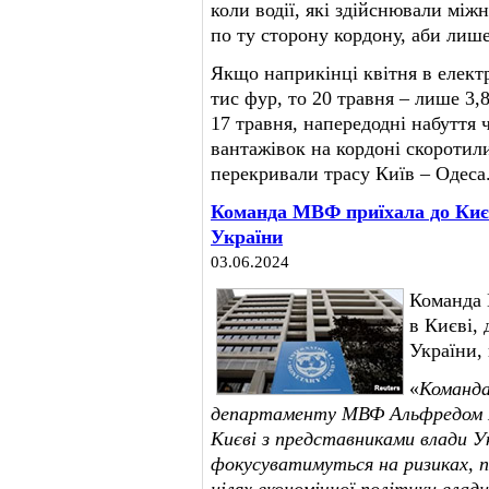
коли водії, які здійснювали між
по ту сторону кордону, аби лише
Якщо наприкінці квітня в електр
тис фур, то 20 травня – лише 3,8
17 травня, напередодні набуття 
вантажівок на кордоні скоротилис
перекривали трасу Київ – Одеса
Команда МВФ приїхала до Киє
України
03.06.2024
Команда 
в Києві,
України,
«
Команда
департаменту МВФ Альфредом Ка
Києві з представниками влади У
фокусуватимуться на ризиках, п