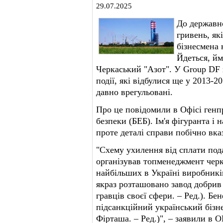
29.07.2025
До державн
гривень, як
бізнесмена 
Йдеться, йм
Черкаський "Азот". У Group DF 
події, які відбулися ще у 2013-2
давно врегульовані.
Про це повідомили в Офісі генп
безпеки (БЕБ). Ім'я фігуранта і
проте деталі справи побічно вк
"Схему ухилення від сплати пода
організував топменеджмент черк
найбільших в Україні виробникі
якраз розташовано завод добрив
гравців своєї сфери. – Ред.). Б
підсанкційний український бізн
Фірташа. – Ред.)", – заявили в 