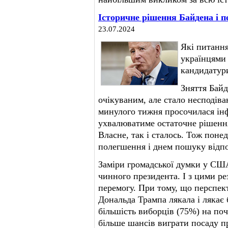
Історичне рішення Байдена і п
23.07.2024
Які питанн
українцями 
кандидатури
Зняття Байд
очікуваним, але стало несподіва
минулого тижня просочилася і
ухвалюватиме остаточне рішення
Власне, так і сталось. Тож понед
полегшення і днем пошуку відпо
Заміри громадської думки у США
чинного президента. І з цими ре
перемогу. При тому, що перспек
Дональда Трампа лякала і лякає
більшість виборців (75%) на по
більше шансів виграти посаду пр