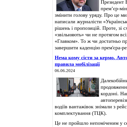
Президент 
премʼєр-мін
змінити голову уряду. Про це м
написали журналісти «Українськ
рішень і пропозицій. Проте, з
«звільняють» чи не протягом всі
«Главком». То ж чи достатньо пр
завершити каденцію прем'єра-р
Нема кому сісти за кермо. Авт
правила мобілізації
06.06.2024
Далекобійн
продовження
кордоні. На
автопереві
водіїв вантажівок знімали з рейс
комплектування (ТЦК).
Це не пройшло непоміченим у се