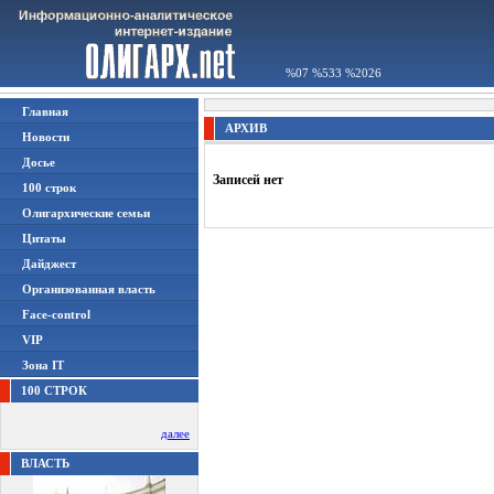
%07 %533 %2026
Главная
АРХИВ
Новости
Досье
Записей нет
100 строк
Олигархические семьи
Цитаты
Дайджест
Организованная власть
Face-control
VIP
Зона IT
100 СТРОК
далее
ВЛАСТЬ