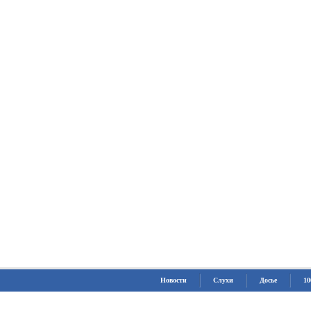
Новости
Слухи
Досье
10