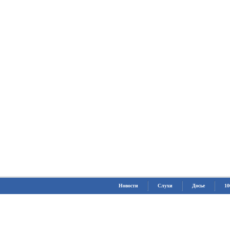
Новости
Слухи
Досье
10