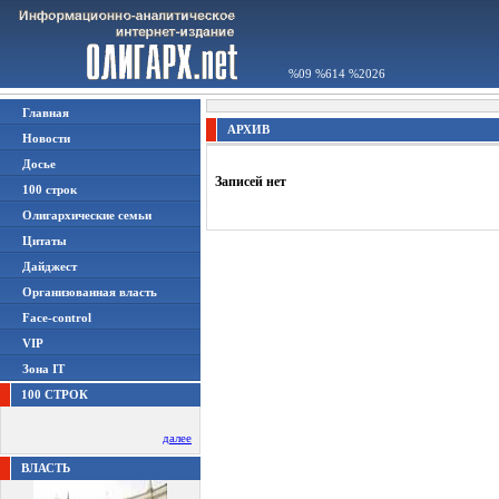
%09 %614 %2026
Главная
АРХИВ
Новости
Досье
Записей нет
100 строк
Олигархические семьи
Цитаты
Дайджест
Организованная власть
Face-control
VIP
Зона IT
100 СТРОК
далее
ВЛАСТЬ