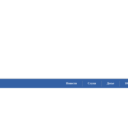
Новости
Слухи
Досье
10