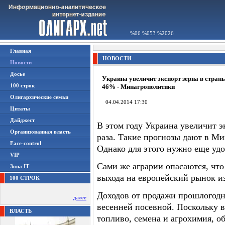
%06 %053 %2026
Главная
НОВОСТИ
Новости
Досье
Украина увеличит экспорт зерна в стран
100 строк
46% - Минагрополитики
Олигархические семьи
04.04.2014 17:30
Цитаты
Дайджест
В этом году Украина увеличит э
Организованная власть
раза. Такие прогнозы дают в М
Face-control
Однако для этого нужно еще удо
VIP
Сами же аграрии опасаются, чт
Зона IT
выхода на европейский рынок и
100 СТРОК
Доходов от продажи прошлогодне
далее
весенней посевной. Поскольку 
ВЛАСТЬ
топливо, семена и агрохимия, о