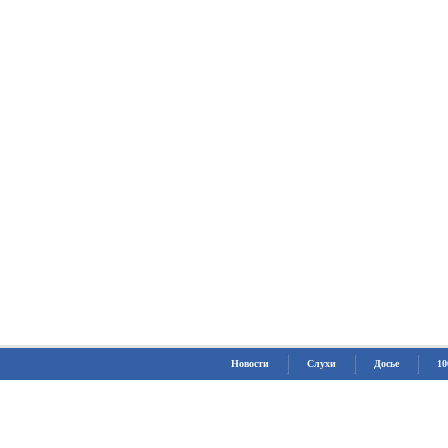
Новости
Слухи
Досье
10