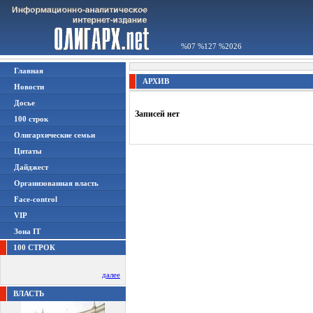
%07 %127 %2026
Главная
АРХИВ
Новости
Досье
Записей нет
100 строк
Олигархические семьи
Цитаты
Дайджест
Организованная власть
Face-control
VIP
Зона IT
100 СТРОК
далее
ВЛАСТЬ