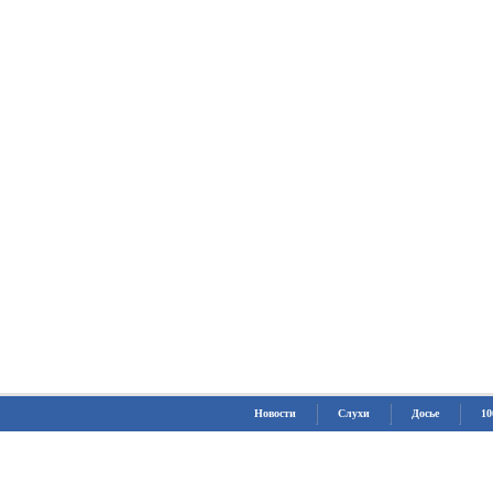
Новости
Слухи
Досье
10