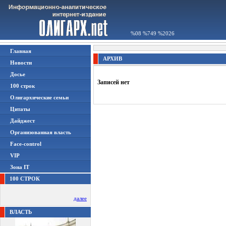
%08 %749 %2026
Главная
АРХИВ
Новости
Досье
Записей нет
100 строк
Олигархические семьи
Цитаты
Дайджест
Организованная власть
Face-control
VIP
Зона IT
100 СТРОК
далее
ВЛАСТЬ