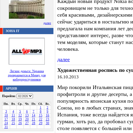
Каждый новый продукт Nokia во
сокровищем не только для техно
себя красивыми, дизайнерскими
сейчас удариться в ностальгию
далее
предлагала нам компания лет дес
ЗОНА IT
представляют интерес, разве чт
тем моделям, которые станут н
человека.
далее
Художественная роспись по с
Легкие деньги: Украина
превращается в Мекку для
16.10.2013
киберпреступников
Мир покорили Итальянская пицц
АРХИВ
профитроли и другие десерты, 
Перейти:
популярность японская кухня по
Пн.
Вт.
Ср.
Чт.
Пт.
Сб.
Вс.
Союза, но в любых странах, зна
1
2
3
4
5
6
7
8
9
Испания, тоже всегда найдется 
10
11
12
13
14
15
16
17
18
19
20
21
22
23
гурман, хоть раз, да пробовал с
24
25
26
27
28
29
30
31
столе появляется с большей или