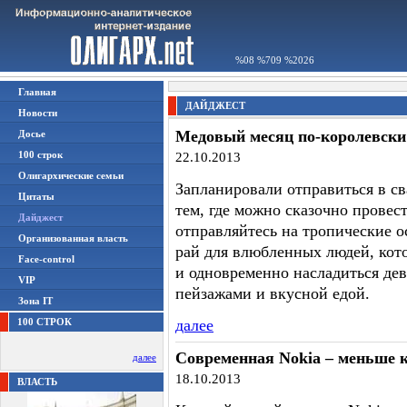
%08 %709 %2026
Главная
ДАЙДЖЕСТ
Новости
Медовый месяц по-королевски
Досье
100 строк
22.10.2013
Олигархические семьи
Запланировали отправиться в св
Цитаты
тем, где можно сказочно провес
Дайджест
отправляйтесь на тропические ос
Организованная власть
рай для влюбленных людей, кото
Face-control
и одновременно насладиться де
VIP
пейзажами и вкусной едой.
Зона IT
100 СТРОК
далее
Современная Nokia – меньше к
далее
18.10.2013
ВЛАСТЬ