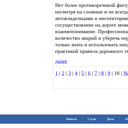
Нет более противоречивой фигу
несмотря на сложные и не всег
автовладельцами и инспекторам
сосуществование на дороге може
взаимопонимание. Профессиона
количество аварий и уберечь н
только знать и использовать ни
практикой правила дорожного э
далее
1
|
2
|
3
|
4
|
5
|
6
|
7
|
8
|
9
| 10 |
N
Новости
Слухи
Досье
10