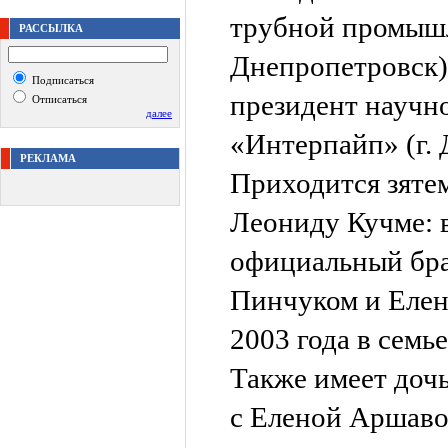
трубной промышл
РАССЫЛКА
Днепропетровск).
Подписаться
президент научн
Отписаться
далее
«Интерпайп» (г. 
РЕКЛАМА
Приходится зяте
Леониду Кучме: 
официальный бр
Пинчуком и Елен
2003 года в семь
Также имеет доч
с Еленой Аршаво