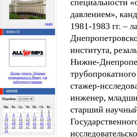
специальности «
давлением», канд
1981-1983 гг. – 
далее
ЗОНА IT
Днепропетровско
института, реза
Нижне-Днепропе
трубопрокатного 
Легкие деньги: Украина
превращается в Мекку для
киберпреступников
стажер-исследов
АРХИВ
инженер, младши
Перейти:
старший научный
Пн.
Вт.
Ср.
Чт.
Пт.
Сб.
Вс.
1
2
3
4
5
6
7
8
9
Государственног
10
11
12
13
14
15
16
17
18
19
20
21
22
23
24
25
26
27
28
29
30
исследовательско
31