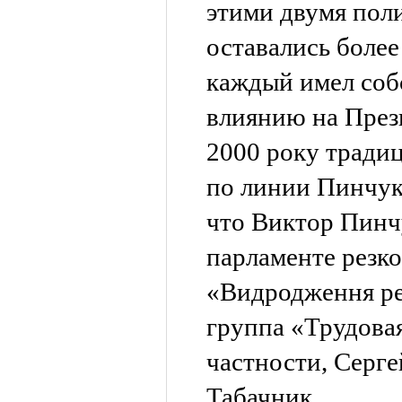
этими двумя пол
оставались боле
каждый имел соб
влиянию на През
2000 року тради
по линии Пинчук 
что Виктор Пинчу
парламенте резк
«Видродження ре
группа «Трудовая
частности, Серг
Табачник.