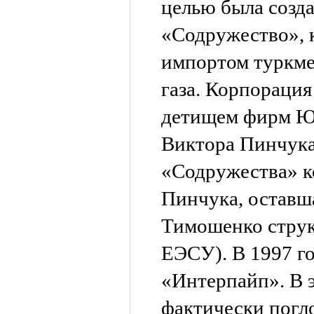
целью была созд
«Содружество», 
импортом туркме
газа. Корпорация
детищем фирм Ю
Виктора Пинчука
«Содружества» к
Пинчука, оставш
Тимошенко струк
ЕЭСУ). В 1997 г
«Интерпайп». В э
фактически пог