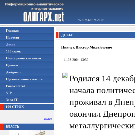
%09 %686 %2026
Главная
ДОСЬЕ
Новости
Досье
Пинчук Виктор Михайлович
100 строк
Олигархические семьи
11.03.2004 13:30
Цитаты
Дайджест
Родился 14 декаб
Организованная власть
Face-control
начала политичес
VIP
проживал в Днеп
Зона IT
100 СТРОК
окончил Днепро
далее
металлургически
ВЛАСТЬ