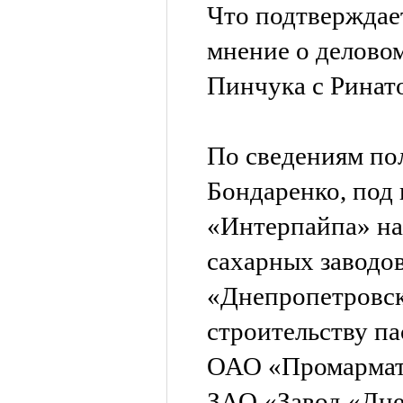
Что подтверждае
мнение о делово
Пинчука с Ринат
По сведениям по
Бондаренко, под
«Интерпайпа» на
сахарных заводо
«Днепропетровск
строительству па
ОАО «Промармату
ЗАО «Завод «Дн