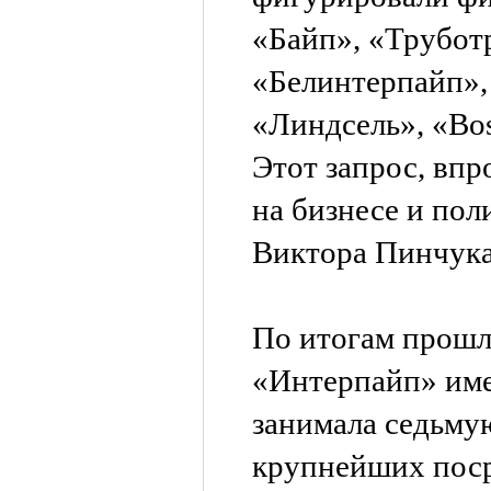
«Байп», «Трубот
«Белинтерпайп»,
«Линдсель», «Bos
Этот запрос, впр
на бизнесе и пол
Виктора Пинчука
По итогам прошл
«Интерпайп» имел
занимала седьму
крупнейших поср