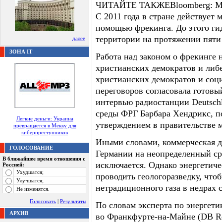
ЧИТАЙТЕ ТАКЖЕBloomberg: Мер
С 2011 года в стране действует
помощью фрекинга. До этого ги
территории на протяжении пяти 
далее
ЗОНА IT
Работа над законом о фрекинге 
христианских демократов и либе
христианских демократов и соц
переговоров согласовала готовы
интервью радиостанции Deutsc
среды ФРГ Барбара Хендрикс, по
Легкие деньги: Украина
утверждением в правительстве 
превращается в Мекку для
киберпреступников
Иными словами, коммерческая д
ГОЛОСОВАНИЕ
Германии на неопределенный сро
В ближайшее время отношения с
исключается. Однако энергетич
Россией:
Ухудшатся;
проводить геологоразведку, что
Улучшатся;
нетрадиционного газа в недрах 
Не изменятся.
Голосовать
|
Результаты
По словам эксперта по энергети
АРХИВ
во Франкфурте-на-Майне (DB Re