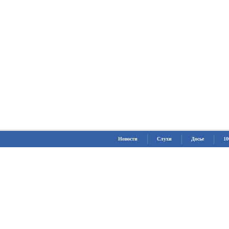
Новости
Слухи
Досье
10