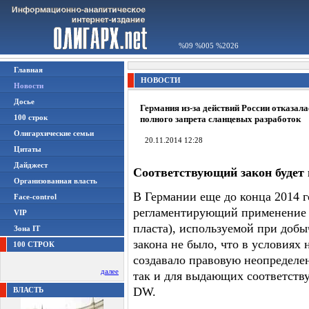
%09 %005 %2026
Главная
НОВОСТИ
Новости
Досье
Германия из-за действий России отказала
100 строк
полного запрета сланцевых разработок
Олигархические семьи
20.11.2014 12:28
Цитаты
Дайджест
Соответствующий закон будет 
Организованная власть
В Германии еще до конца 2014 г
Face-control
регламентирующий применение 
VIP
пласта), используемой при добыч
Зона IT
закона не было, что в условиях
100 СТРОК
создавало правовую неопределен
далее
так и для выдающих соответств
DW.
ВЛАСТЬ