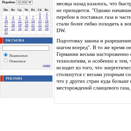
Перейти:
месяца назад казалось, что бы
не приходится. "Однако начавш
Пн.
Вт.
Ср.
Чт.
Пт.
Сб.
Вс.
1
2
перебои в поставках газа и час
3
4
5
6
7
8
9
10
11
12
13
14
15
16
стали более гибко походить к во
17
18
19
20
21
22
23
24
25
26
27
28
29
30
DW.
31
Подготовку закона и разрешени
РАССЫЛКА
шагом вперед". В то же время о
Германии весьма настороженно 
Подписаться
технологиям, и особенно к тем,
Отписаться
далее
исходит из того, что энергетич
столкнутся с весьма упорным с
РЕКЛАМА
что у других стран куда больше
месторождений сланцевого газа,