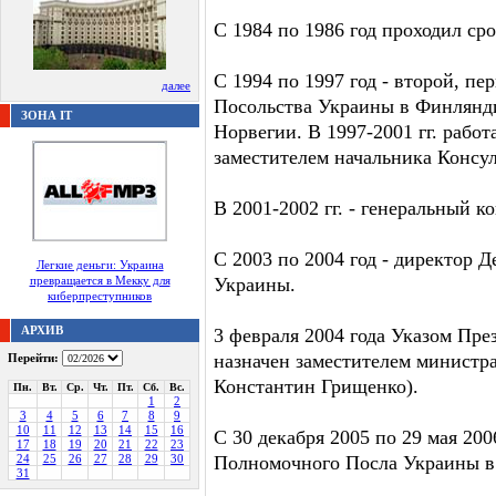
С 1984 по 1986 год проходил ср
С 1994 по 1997 год - второй, пе
далее
Посольства Украины в Финлянди
ЗОНА IT
Норвегии. В 1997-2001 гг. рабо
заместителем начальника Консу
В 2001-2002 гг. - генеральный 
С 2003 по 2004 год - директор
Легкие деньги: Украина
превращается в Мекку для
Украины.
киберпреступников
АРХИВ
3 февраля 2004 года Указом Пр
назначен заместителем министр
Перейти:
Константин Грищенко).
Пн.
Вт.
Ср.
Чт.
Пт.
Сб.
Вс.
1
2
3
4
5
6
7
8
9
10
11
12
13
14
15
16
С 30 декабря 2005 по 29 мая 20
17
18
19
20
21
22
23
24
25
26
27
28
29
30
Полномочного Посла Украины в 
31