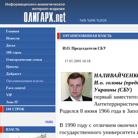
%06 %696 %2026
Главная
ОРГАНИЗОВАННАЯ ВЛАСТЬ
Новости
Досье
И.О. Председателя СБУ
100 строк
Олигархические семьи
17.01.2005 16:18
Цитаты
Дайджест
НАЛИВАЙЧЕНКО 
Организованная власть
И.о. головы (пре
Face-control
Украины (СБУ)
VIP
первый заместите
Зона IT
Антитерриристиче
100 СТРОК
Родился 8 июня 1966 года в Зап
далее
В 1990 году с отличием окончи
ВЛАСТЬ
государственного университета 